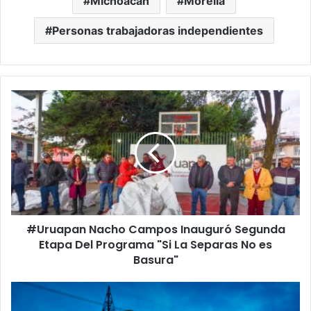
Michoacán
Morelia
Personas trabajadoras independientes
#Uruapan
Nacho
Campos
Inauguró
Segunda
Etapa
Del
Programa
"Si
#Uruapan Nacho Campos Inauguró Segunda
La
Separas
Etapa Del Programa "Si La Separas No es
No
Basura"
es
Basura"
AMLO
Admite