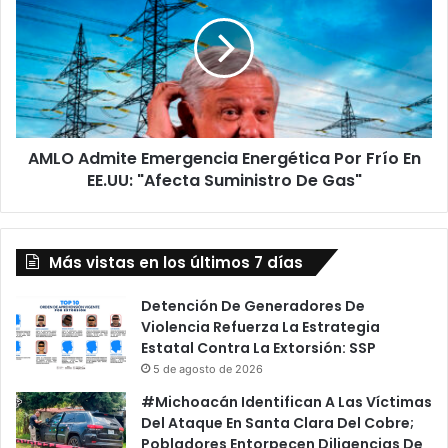
Emergencia
Energética
Por
Frío
En
EE.UU:
"Afecta
AMLO Admite Emergencia Energética Por Frío En
Suministro
De
EE.UU: "Afecta Suministro De Gas"
Gas"
Más vistas en los últimos 7 días
Detención De Generadores De
Violencia Refuerza La Estrategia
Estatal Contra La Extorsión: SSP
5 de agosto de 2026
#Michoacán Identifican A Las Víctimas
Del Ataque En Santa Clara Del Cobre;
Pobladores Entorpecen Diligencias De