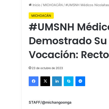
Inicio
/
MICHOACÁN
/
#UMSNH Médicos Nicolaítas 
MICHOACÁN
#UMSNH Médico
Demostrado Su 
Vocación: Recto
23 de octubre de 2023
Facebook
X
LinkedIn
Skype
Messenger
STAFF/@michangoonga