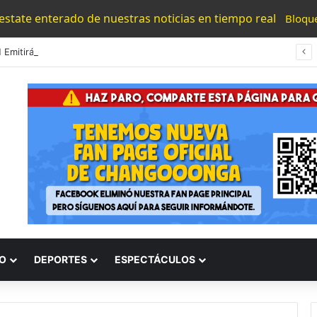
 estate enterado de nuestras noticias en tiempo real
Bloqu
UMNSH Emitirá Este Miércoles La Tercera Convocatoria De Nuevo Ingreso.
O
DEPORTES
ESPECTÁCULOS