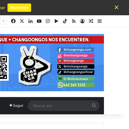
×
ear
Permitir
Powered by SendPulse
Facebook
X
LinkedIn
YouTube
Instagram
Google Play
TikTok
RSS
Acceso
Publicación al a
Barra lateral
Buscar
Seguir
por