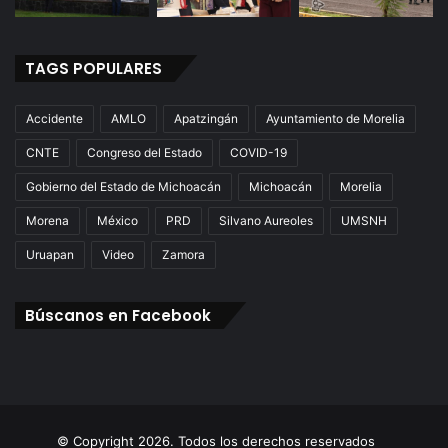
TAGS POPULARES
Accidente
AMLO
Apatzingán
Ayuntamiento de Morelia
CNTE
Congreso del Estado
COVID-19
Gobierno del Estado de Michoacán
Michoacán
Morelia
Morena
México
PRD
Silvano Aureoles
UMSNH
Uruapan
Video
Zamora
Búscanos en Facebook
© Copyright 2026. Todos los derechos reservados