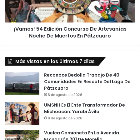
Artesanías
Noche
De
Muertos
¡Vamos! 54 Edición Concurso De Artesanías
En
Pátzcuaro
Noche De Muertos En Pátzcuaro
Más vistas en los últimos 7 días
Reconoce Bedolla Trabajo De 40
Comunidades En Rescate Del Lago De
Pátzcuaro
8 de agosto de 2026
UMSNH Es El Ente Transformador De
Michoacán: Yarabí Ávila
8 de agosto de 2026
Vuelca Camioneta En La Avenida
Escuadrón 201 De Morelia