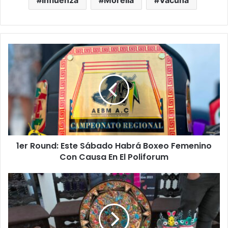
Influenza
Morelia
Vacuna
1er
Round:
Este
Sábado
Habrá
Boxeo
Femenino
Con
Causa
1er Round: Este Sábado Habrá Boxeo Femenino
En
El
Con Causa En El Poliforum
Poliforum
¡Vamos!
54
Edición
Concurso
De