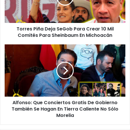
Crear
10
Mil
Comités
Torres Piña Deja SeGob Para Crear 10 Mil
Para
Sheinbaum
Comités Para Sheinbaum En Michoacán
En
Michoacán
Alfonso:
Que
Conciertos
Gratis
De
Gobierno
También
Se
Hagan
Alfonso: Que Conciertos Gratis De Gobierno
En
Tierra
También Se Hagan En Tierra Caliente No Sólo
Caliente
Morelia
No
Sólo