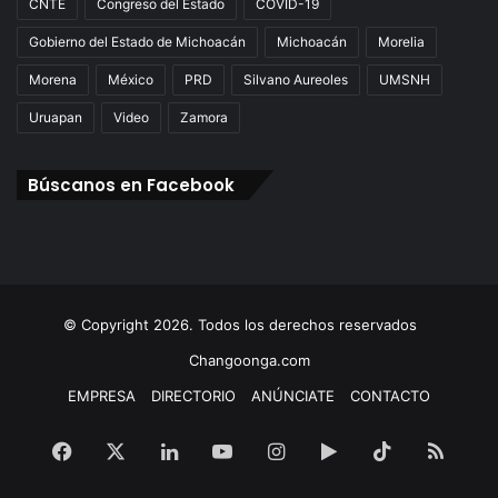
CNTE
Congreso del Estado
COVID-19
Gobierno del Estado de Michoacán
Michoacán
Morelia
Morena
México
PRD
Silvano Aureoles
UMSNH
Uruapan
Video
Zamora
Búscanos en Facebook
© Copyright 2026. Todos los derechos reservados
Changoonga.com
EMPRESA
DIRECTORIO
ANÚNCIATE
CONTACTO
Facebook
X
LinkedIn
YouTube
Instagram
Google
TikTok
RSS