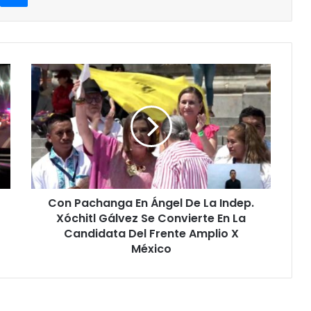
Con
Pachanga
En
Ángel
De
La
Indep.
Xóchitl
Gálvez
Con Pachanga En Ángel De La Indep.
Se
Convierte
Xóchitl Gálvez Se Convierte En La
En
Candidata Del Frente Amplio X
La
México
Candidata
Del
Frente
Amplio