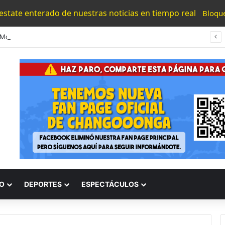
 estate enterado de nuestras noticias en tiempo real
Bloqu
Policía Morelia Asegura Casi 10 Kilos De Droga En La Terminal De Autobuses
O
DEPORTES
ESPECTÁCULOS