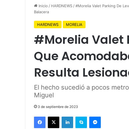
Inicio
/
HARDNEWS
/
#Morelia Valet Parking De Le
Balacera
HARDNEWS
MORELIA
#Morelia Valet 
Que Acomodaba
Resulta Lesiona
El hecho sucedió a pocos metro
Miguel
3 de septiembre de 2023
Facebook
X
LinkedIn
Skype
Messenger