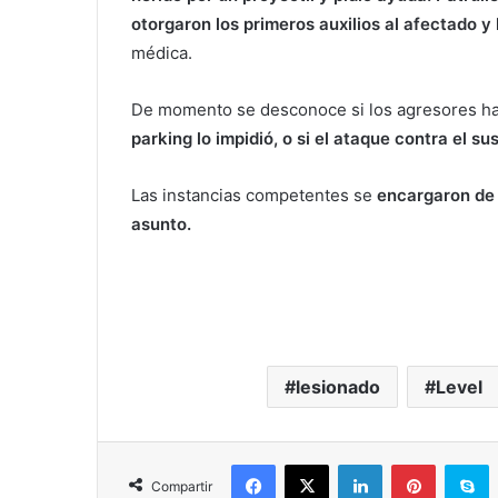
otorgaron los primeros auxilios al afectado y 
médica.
De momento se desconoce si los agresores ha
parking lo impidió, o si el ataque contra el su
Las instancias competentes se
encargaron de 
asunto.
lesionado
Level
Facebook
X
LinkedIn
Pinterest
S
Compartir