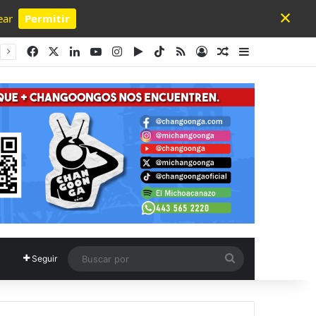
×
ear
Permitir
Powered by SendPulse
Facebook
X
LinkedIn
YouTube
Instagram
Google Play
TikTok
RSS
Acceso
Publicación al a
Barra lateral
Buscar
Seguir
por