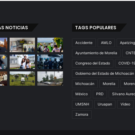
X
México
AS NOTICIAS
TAGS POPULARES
Accidente
AMLO
Apatzin
Ayuntamiento de Morelia
CNT
Congreso del Estado
COVID-1
Gobierno del Estado de Michoacán
Michoacán
Morelia
Moren
México
PRD
Silvano Aure
UMSNH
Uruapan
Video
Zamora