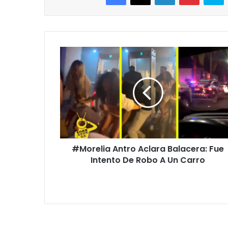
#Morelia
Antro
Aclara
Balacera:
Fue
Intento
De
Robo
A
#Morelia Antro Aclara Balacera: Fue
Un
Carro
Intento De Robo A Un Carro