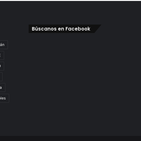
Búscanos en Facebook
gán
E
9
a
oles