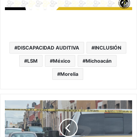
DISCAPACIDAD AUDITIVA
INCLUSIÓN
LSM
México
Michoacán
Morelia
#Morelia
Detienen
A
4
Por
Balacear