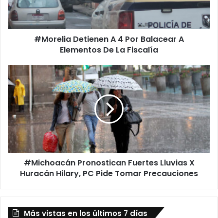
A
Elementos
De
#Morelia Detienen A 4 Por Balacear A
La
Fiscalía
Elementos De La Fiscalía
#Michoacán
Pronostican
Fuertes
Lluvias
X
Huracán
Hilary,
PC
Pide
#Michoacán Pronostican Fuertes Lluvias X
Tomar
Precauciones
Huracán Hilary, PC Pide Tomar Precauciones
Más vistas en los últimos 7 días