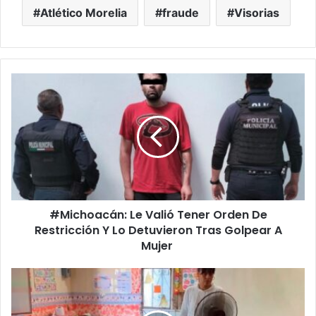
Atlético Morelia
fraude
Visorias
#Michoacán:
Le
Valió
Tener
Orden
De
Restricción
Y
Lo
#Michoacán: Le Valió Tener Orden De
Detuvieron
Tras
Restricción Y Lo Detuvieron Tras Golpear A
Golpear
Mujer
A
Mujer
Por
El
Prro