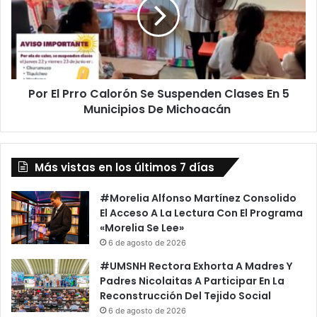
Calorón
Se
Suspenden
Clases
En
5
Por El Prro Calorón Se Suspenden Clases En 5
Municipios
De
Municipios De Michoacán
Michoacán
Más vistas en los últimos 7 días
#Morelia Alfonso Martínez Consolido
El Acceso A La Lectura Con El Programa
«Morelia Se Lee»
6 de agosto de 2026
#UMSNH Rectora Exhorta A Madres Y
Padres Nicolaitas A Participar En La
Reconstrucción Del Tejido Social
6 de agosto de 2026