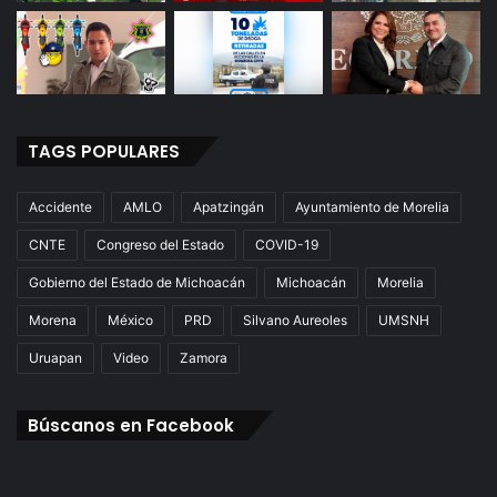
TAGS POPULARES
Accidente
AMLO
Apatzingán
Ayuntamiento de Morelia
CNTE
Congreso del Estado
COVID-19
Gobierno del Estado de Michoacán
Michoacán
Morelia
Morena
México
PRD
Silvano Aureoles
UMSNH
Uruapan
Video
Zamora
Búscanos en Facebook