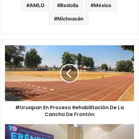
AMLO
Bedolla
México
Michoacán
#Uruapan
En
Proceso
Rehabilitación
De
La
Cancha
De
Frontón
#Uruapan En Proceso Rehabilitación De La
Cancha De Frontón
SECUM
Llama