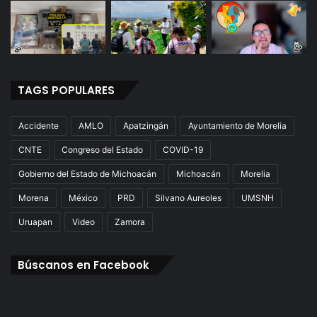
TAGS POPULARES
Accidente
AMLO
Apatzingán
Ayuntamiento de Morelia
CNTE
Congreso del Estado
COVID-19
Gobierno del Estado de Michoacán
Michoacán
Morelia
Morena
México
PRD
Silvano Aureoles
UMSNH
Uruapan
Video
Zamora
Búscanos en Facebook