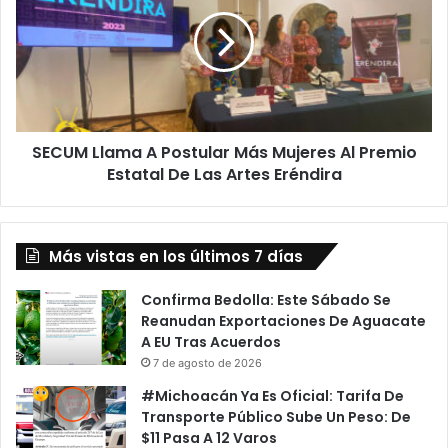
A
Postular
Más
Mujeres
Al
Premio
Estatal
SECUM Llama A Postular Más Mujeres Al Premio
De
Las
Estatal De Las Artes Eréndira
Artes
Eréndira
Más vistas en los últimos 7 días
Confirma Bedolla: Este Sábado Se
Reanudan Exportaciones De Aguacate
A EU Tras Acuerdos
7 de agosto de 2026
#Michoacán Ya Es Oficial: Tarifa De
Transporte Público Sube Un Peso: De
$11 Pasa A 12 Varos