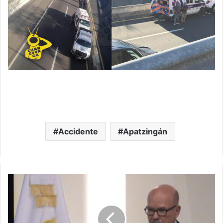
Accidente
Apatzingán
Reconoce
Industria
Automotriz
A
Bedolla