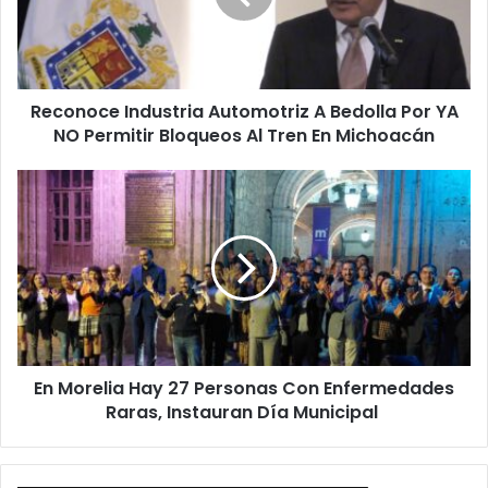
Por
YA
NO
Permitir
Reconoce Industria Automotriz A Bedolla Por YA
Bloqueos
Al
NO Permitir Bloqueos Al Tren En Michoacán
Tren En
Michoacán
En
Morelia
Hay
27
Personas
Con
Enfermedades
Raras,
Instauran
En Morelia Hay 27 Personas Con Enfermedades
Día
Municipal
Raras, Instauran Día Municipal