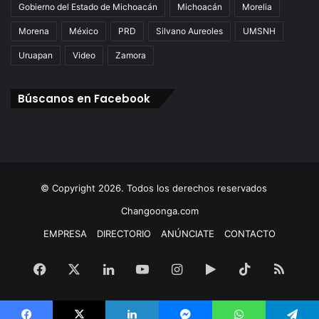
Gobierno del Estado de Michoacán
Michoacán
Morelia
Morena
México
PRD
Silvano Aureoles
UMSNH
Uruapan
Video
Zamora
Búscanos en Facebook
© Copyright 2026. Todos los derechos reservados
Changoonga.com
EMPRESA
DIRECTORIO
ANÚNCIATE
CONTACTO
Facebook
X
LinkedIn
YouTube
Instagram
Google
TikTok
RSS
Play