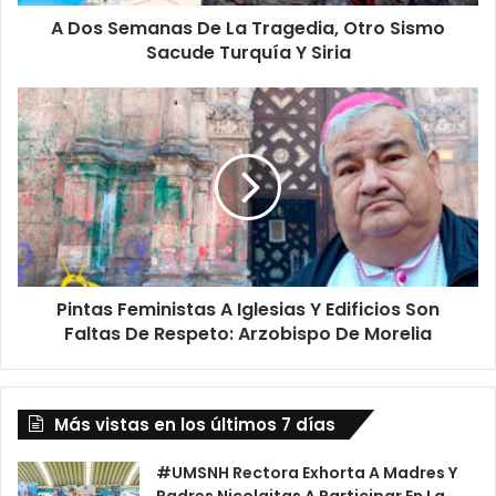
Sacude
A Dos Semanas De La Tragedia, Otro Sismo
Turquía
Y
Sacude Turquía Y Siria
Siria
Pintas
Feministas
A
Iglesias
Y
Edificios
Son
Faltas
De
Pintas Feministas A Iglesias Y Edificios Son
Respeto:
Arzobispo
Faltas De Respeto: Arzobispo De Morelia
De
Morelia
Más vistas en los últimos 7 días
#UMSNH Rectora Exhorta A Madres Y