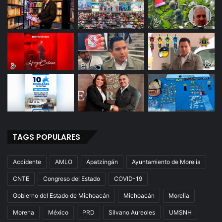
TAGS POPULARES
Accidente
AMLO
Apatzingán
Ayuntamiento de Morelia
CNTE
Congreso del Estado
COVID-19
Gobierno del Estado de Michoacán
Michoacán
Morelia
Morena
México
PRD
Silvano Aureoles
UMSNH