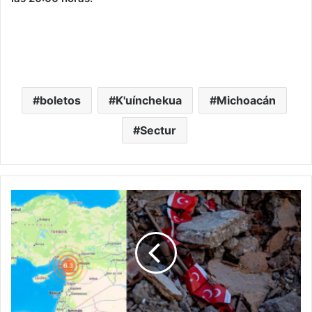
boletos
K'uínchekua
Michoacán
Sectur
A
Dos
Semanas
De
La
Tragedia,
Otro
Sismo