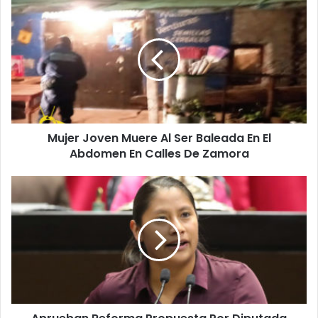
Mujer
Joven
Muere
Al
Ser
Baleada
En
El
Abdomen
Mujer Joven Muere Al Ser Baleada En El
En
Calles
Abdomen En Calles De Zamora
De
Zamora
Aprueban
Reforma
Propuesta
Por
Diputada
Celeste
Para
Extender
Plazos
Para