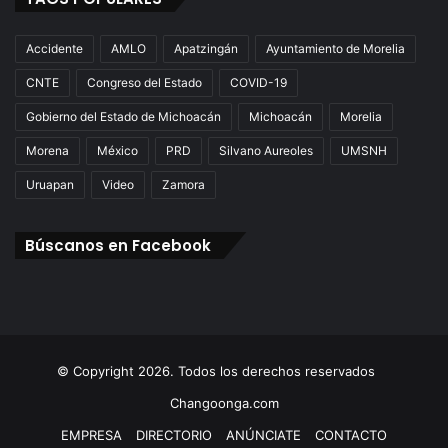
Accidente
AMLO
Apatzingán
Ayuntamiento de Morelia
CNTE
Congreso del Estado
COVID-19
Gobierno del Estado de Michoacán
Michoacán
Morelia
Morena
México
PRD
Silvano Aureoles
UMSNH
Uruapan
Video
Zamora
Búscanos en Facebook
© Copyright 2026. Todos los derechos reservados
Changoonga.com
EMPRESA
DIRECTORIO
ANÚNCIATE
CONTACTO