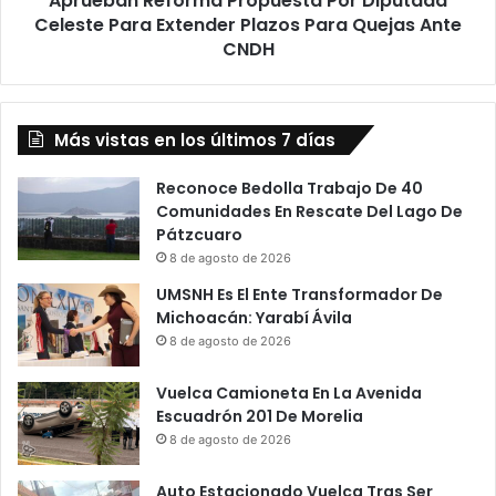
Aprueban Reforma Propuesta Por Diputada
Quejas
Celeste Para Extender Plazos Para Quejas Ante
Ante
CNDH
CNDH
Más vistas en los últimos 7 días
Reconoce Bedolla Trabajo De 40
Comunidades En Rescate Del Lago De
Pátzcuaro
8 de agosto de 2026
UMSNH Es El Ente Transformador De
Michoacán: Yarabí Ávila
8 de agosto de 2026
Vuelca Camioneta En La Avenida
Escuadrón 201 De Morelia
8 de agosto de 2026
Auto Estacionado Vuelca Tras Ser