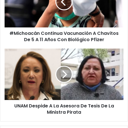
Chavitos
De
5
A
11
#Michoacán Continua Vacunación A Chavitos
Años
Con
De 5 A 11 Años Con Biológico Pfizer
Biológico
Pfizer
UNAM
Despide
A
La
Asesora
De
Tesis
De
La
UNAM Despide A La Asesora De Tesis De La
Ministra
Pirata
Ministra Pirata