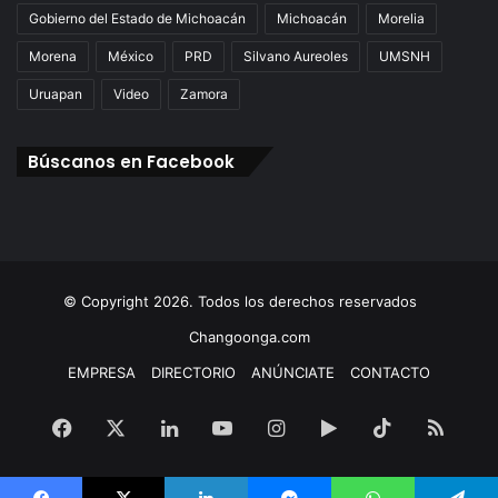
Gobierno del Estado de Michoacán
Michoacán
Morelia
Morena
México
PRD
Silvano Aureoles
UMSNH
Uruapan
Video
Zamora
Búscanos en Facebook
© Copyright 2026. Todos los derechos reservados
Changoonga.com
EMPRESA
DIRECTORIO
ANÚNCIATE
CONTACTO
Facebook
X
LinkedIn
YouTube
Instagram
Google
TikTok
RSS
Play