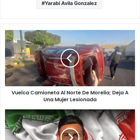
Yarabí Avila Gonzalez
Vuelca
Camioneta
Al
Norte
De
Morelia;
Deja
A
Una
Vuelca Camioneta Al Norte De Morelia; Deja A
Mujer
Lesionada
Una Mujer Lesionada
Condenan
A
26
Años
De