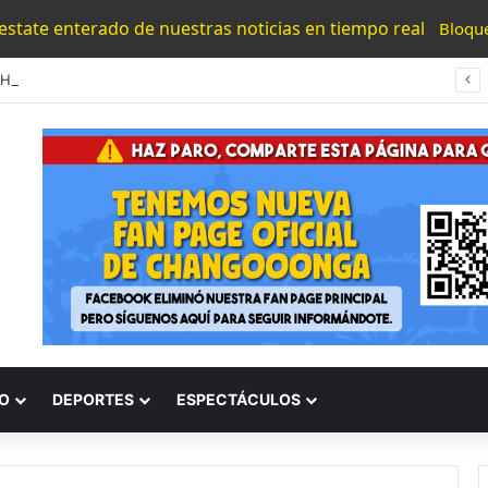
 estate enterado de nuestras noticias en tiempo real
Bloqu
#UMSNH Rectora Exhorta A Madres Y Padres Nicolaitas A Participar En La Reconstrucción Del Tejido Social
O
DEPORTES
ESPECTÁCULOS