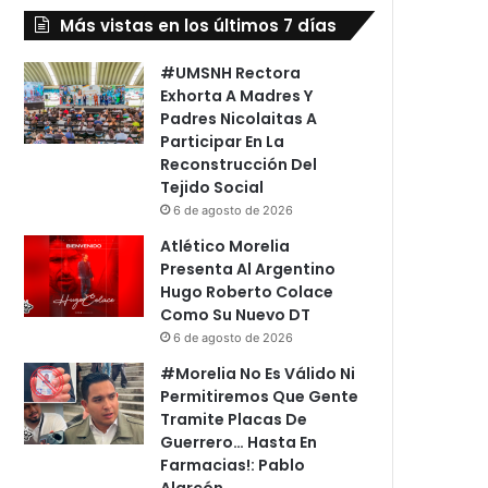
Más vistas en los últimos 7 días
#UMSNH Rectora
Exhorta A Madres Y
Padres Nicolaitas A
Participar En La
Reconstrucción Del
Tejido Social
6 de agosto de 2026
Atlético Morelia
Presenta Al Argentino
Hugo Roberto Colace
Como Su Nuevo DT
6 de agosto de 2026
#Morelia No Es Válido Ni
Permitiremos Que Gente
Tramite Placas De
Guerrero… Hasta En
Farmacias!: Pablo
Alarcón