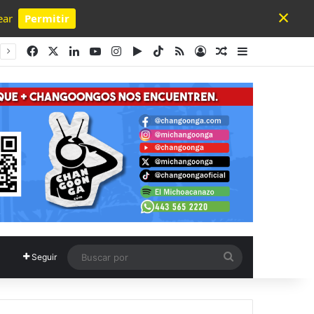
×
ear
Permitir
Powered by SendPulse
Facebook
X
LinkedIn
YouTube
Instagram
Google Play
TikTok
RSS
Acceso
Publicación al a
Barra lateral
Buscar
Seguir
por