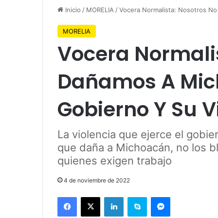
Inicio
/
MORELIA
/
Vocera Normalista: Nosotros No
MORELIA
Vocera Normali
Dañamos A Mich
Gobierno Y Su V
La violencia que ejerce el gobie
que daña a Michoacán, no los 
quienes exigen trabajo
4 de noviembre de 2022
Facebook
X
LinkedIn
Skype
Messenger