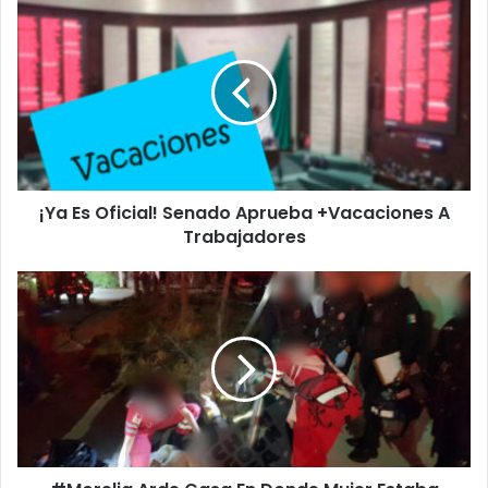
¡Ya
Es
Oficial!
Senado
Aprueba
+Vacaciones
A
Trabajadores
¡Ya Es Oficial! Senado Aprueba +Vacaciones A
Trabajadores
#Morelia
Arde
Casa
En
Donde
Mujer
Estaba
Siendo
Agredida
Por