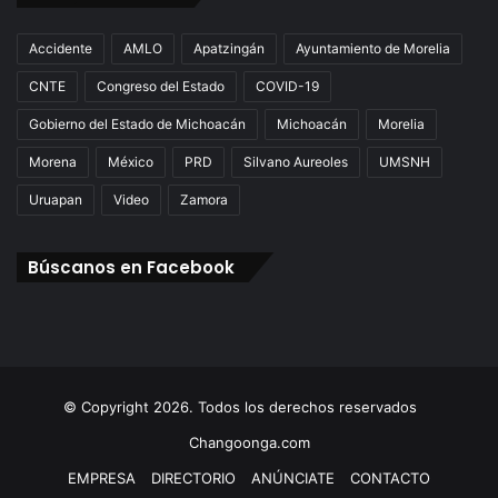
Accidente
AMLO
Apatzingán
Ayuntamiento de Morelia
CNTE
Congreso del Estado
COVID-19
Gobierno del Estado de Michoacán
Michoacán
Morelia
Morena
México
PRD
Silvano Aureoles
UMSNH
Uruapan
Video
Zamora
Búscanos en Facebook
© Copyright 2026. Todos los derechos reservados
Changoonga.com
EMPRESA
DIRECTORIO
ANÚNCIATE
CONTACTO