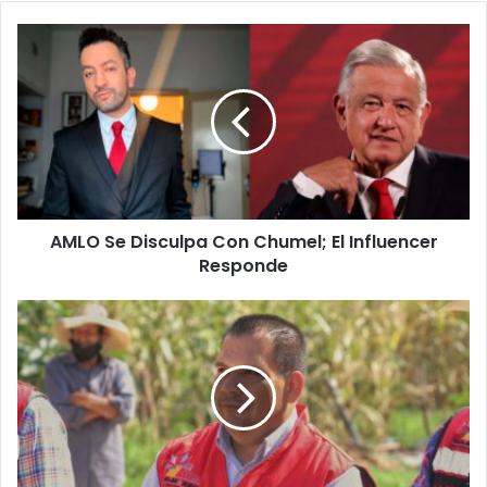
AMLO
Se
Disculpa
Con
Chumel;
El
Influencer
Responde
AMLO Se Disculpa Con Chumel; El Influencer
Responde
#Tarímbaro
Realiza
Primera
Feria
De
La
Salud