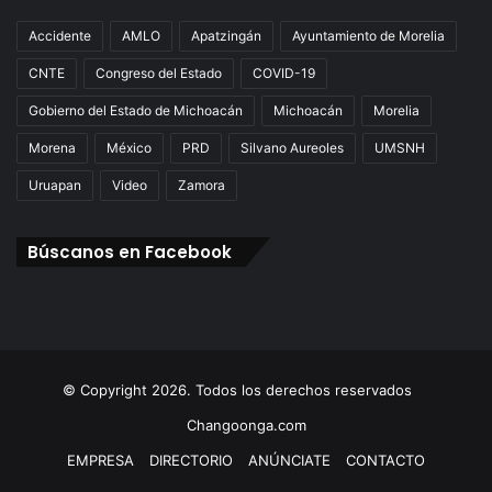
Accidente
AMLO
Apatzingán
Ayuntamiento de Morelia
CNTE
Congreso del Estado
COVID-19
Gobierno del Estado de Michoacán
Michoacán
Morelia
Morena
México
PRD
Silvano Aureoles
UMSNH
Uruapan
Video
Zamora
Búscanos en Facebook
© Copyright 2026. Todos los derechos reservados
Changoonga.com
EMPRESA
DIRECTORIO
ANÚNCIATE
CONTACTO