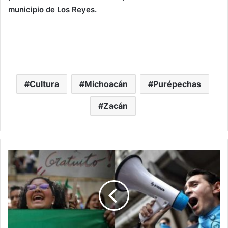
municipio de Los Reyes.
Cultura
Michoacán
Purépechas
Zacán
#Morelia
Providas
Y
Proabortos
Saldrán
A
Las