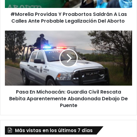
Calles
Ante
#Morelia Providas Y Proabortos Saldrán A Las
Probable
Legalización
Calles Ante Probable Legalización Del Aborto
Del
Aborto
Pasa
En
Michoacán:
Guardia
Civil
Rescata
Bebita
Aparentemente
Abandonada
Pasa En Michoacán: Guardia Civil Rescata
Debajo
De
Bebita Aparentemente Abandonada Debajo De
Puente
Puente
Más vistas en los últimos 7 días