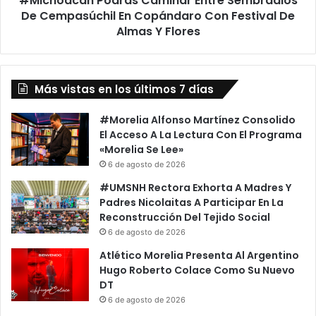
#Michoacán Podrás Caminar Entre Sembradios
Festival
De Cempasúchil En Copándaro Con Festival De
De
Almas Y Flores
Almas
Y
Flores
Más vistas en los últimos 7 días
#Morelia Alfonso Martínez Consolido
El Acceso A La Lectura Con El Programa
«Morelia Se Lee»
6 de agosto de 2026
#UMSNH Rectora Exhorta A Madres Y
Padres Nicolaitas A Participar En La
Reconstrucción Del Tejido Social
6 de agosto de 2026
Atlético Morelia Presenta Al Argentino
Hugo Roberto Colace Como Su Nuevo
DT
6 de agosto de 2026