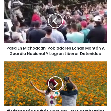
Pasa
En
Michoacán:
Pobladores
Echan
Montón
A
Guardia
Nacional
Pasa En Michoacán: Pobladores Echan Montón A
Y
Logran
Guardia Nacional Y Logran Liberar Detenidos
Liberar
Detenidos
#Michoacán
Podrás
Caminar
Entre
Sembradios
De
Cempasúchil
En
Copándaro
Con