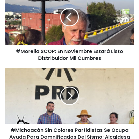
En
Noviembre
Estará
Listo
Distribuidor
Mil
Cumbres
#Morelia SCOP: En Noviembre Estará Listo
Distribuidor Mil Cumbres
#Michoacán
Sin
Colores
Partidistas
Se
Ocupa
Ayuda
Para
Damnificados
#Michoacán Sin Colores Partidistas Se Ocupa
Del
Sismo:
Ayuda Para Damnificados Del Sismo: Alcaldesa