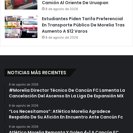
Camión Al Oriente De Uruapan
8 de agosto de 2026
Estudiantes Piden Tarifa Preferencial
En Transporte Público De Morelia Tras
Aumento A $12 Varos
8 de agosto de 2026
NOTICIAS MÁS RECIENTES
8 de agosto de 2026
#Morelia Director Técnico De Cancún FC Lamenta La
Cancelación Del Ascenso En La Liga De Expansión MX
8 de agosto de 2026
“Los Necesitamos”: Atlético Morelia Agradece
Respaldo De Su Afición En Encuentro Ante Cancún Fc
8 de agosto de 2026
Atlético Morelia Remonta Y Golea 4-1 A Cancún FC,