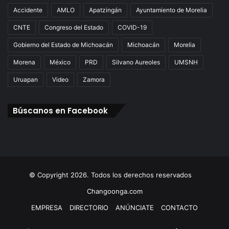
Accidente
AMLO
Apatzingán
Ayuntamiento de Morelia
CNTE
Congreso del Estado
COVID-19
Gobierno del Estado de Michoacán
Michoacán
Morelia
Morena
México
PRD
Silvano Aureoles
UMSNH
Uruapan
Video
Zamora
Búscanos en Facebook
© Copyright 2026. Todos los derechos reservados
Changoonga.com
EMPRESA
DIRECTORIO
ANÚNCIATE
CONTACTO