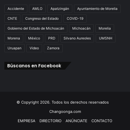
Accidente
AMLO
Apatzingán
Ayuntamiento de Morelia
CNTE
Congreso del Estado
COVID-19
Gobierno del Estado de Michoacán
Michoacán
Morelia
Morena
México
PRD
Silvano Aureoles
UMSNH
Uruapan
Video
Zamora
Búscanos en Facebook
© Copyright 2026. Todos los derechos reservados
Changoonga.com
EMPRESA
DIRECTORIO
ANÚNCIATE
CONTACTO