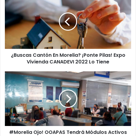
Cantón
En
Morelia?
¡Ponte
Pilas!
Expo
Vivienda
CANADEVI
¿Buscas Cantón En Morelia? ¡Ponte Pilas! Expo
2022
Lo
Vivienda CANADEVI 2022 Lo Tiene
Tiene
#Morelia
Ojo!
OOAPAS
Tendrá
Módulos
Activos
De
Atención
A
#Morelia Ojo! OOAPAS Tendrá Módulos Activos
Usuarios