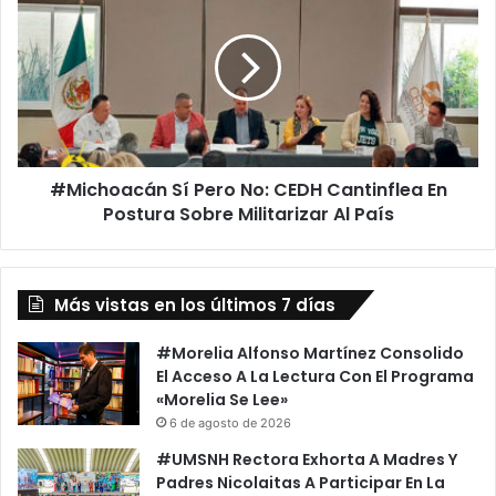
Sí
Pero
No:
CEDH
Cantinflea
En
Postura
Sobre
#Michoacán Sí Pero No: CEDH Cantinflea En
Militarizar
Al
Postura Sobre Militarizar Al País
País
Más vistas en los últimos 7 días
#Morelia Alfonso Martínez Consolido
El Acceso A La Lectura Con El Programa
«Morelia Se Lee»
6 de agosto de 2026
#UMSNH Rectora Exhorta A Madres Y
Padres Nicolaitas A Participar En La