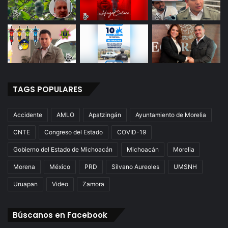
TAGS POPULARES
Accidente
AMLO
Apatzingán
Ayuntamiento de Morelia
CNTE
Congreso del Estado
COVID-19
Gobierno del Estado de Michoacán
Michoacán
Morelia
Morena
México
PRD
Silvano Aureoles
UMSNH
Uruapan
Video
Zamora
Búscanos en Facebook