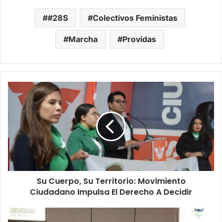
#28S
Colectivos Feministas
Marcha
Providas
Su
Cuerpo,
Su
Territorio:
Movimiento
Ciudadano
Impulsa
El
Derecho
Su Cuerpo, Su Territorio: Movimiento
A
Decidir
Ciudadano Impulsa El Derecho A Decidir
#Michoacán