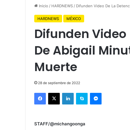
Inicio
/
HARDNEWS
/
Difunden Video De La Detenc
HARDNEWS
MÉXICO
Difunden Video 
De Abigail Minu
Muerte
28 de septiembre de 2022
Facebook
X
LinkedIn
Skype
Messenger
STAFF/@michangoonga