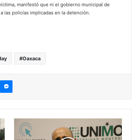
víctima, manifestó que ni el gobierno municipal de
a las policías implicadas en la detención.
Hay
Oaxaca
kype
Messenger
Alberto
Lati
En