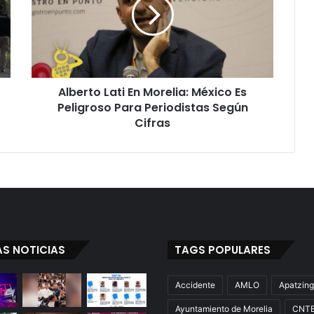
Morelia:
México
Es
Peligroso
Para
Periodistas
Alberto Lati En Morelia: México Es
Según
Cifras
Peligroso Para Periodistas Según
Cifras
AS NOTICIAS
TAGS POPULARES
Accidente
AMLO
Apatzin
Ayuntamiento de Morelia
CNT