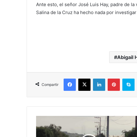
Ante esto, el señor José Luis Hay, padre de la 
Salina de la Cruz ha hecho nada por investigar 
Abigail 
Facebook
X
LinkedIn
Pinterest
S
Compartir
En
Orilla
Del