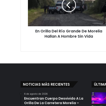
Río
Grande
De
Morelia
Hallan
A
En Orilla Del Río Grande De Morelia
Hombre
Sin
Hallan A Hombre Sin Vida
Vida
NOTICIAS MÁS RECIENTES
ÚLTIM
6 de agosto de 2026
Encuentran Cuerpo Desvivido A La
Orilla De La Carretera Morelia –