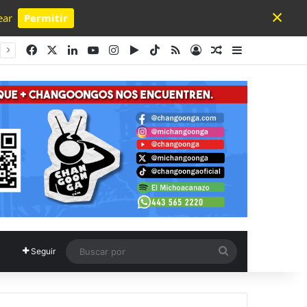
×
ear
Permitir
Powered by SendPulse
Facebook
X
LinkedIn
YouTube
Instagram
Google Play
TikTok
RSS
Acceso
Publicación al a
Barra lateral
Buscar
Seguir
por