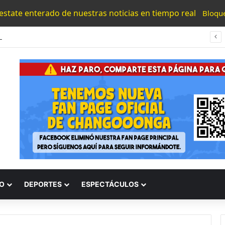
 estate enterado de nuestras noticias en tiempo real
Bloqu
UMNSH Emitirá Este Miércoles La Tercera Convocatoria De Nuevo Ingreso.
O
DEPORTES
ESPECTÁCULOS