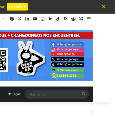
×
ear
Permitir
Powered by SendPulse
Facebook
X
LinkedIn
YouTube
Instagram
Google Play
TikTok
RSS
Acceso
Publicación al a
Barra lateral
Buscar
Seguir
por