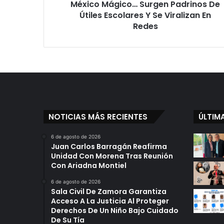
México Mágico… Surgen Padrinos De
Viralizan
En
Útiles Escolares Y Se Viralizan En
Redes
Redes
NOTICIAS MÁS RECIENTES
ÚLTIM
6 de agosto de 2026
Juan Carlos Barragán Reafirma
Unidad Con Morena Tras Reunión
Con Ariadna Montiel
6 de agosto de 2026
Sala Civil De Zamora Garantiza
Acceso A La Justicia Al Proteger
Derechos De Un Niño Bajo Cuidado
De Su Tía