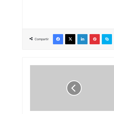
Facebook
X
LinkedIn
Pinterest
S
Compartir
México
Mágico…
Surgen
Padrinos
De
Útiles
Escolares
Y
Se