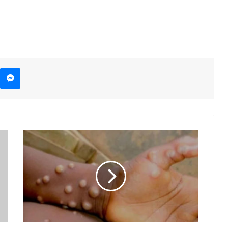
kype
Messenger
OMS
Declara
Emergencia
Global
La
Viruela
Del
Mono