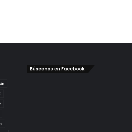
Búscanos en Facebook
gán
E
9
a