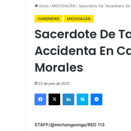
Inicio
/
MICHOACÁN
/
Sacerdote De Tacambaro Se 
HARDNEWS
MICHOACÁN
Sacerdote De 
Accidenta En Ca
Morales
23 de julio de 2022
Facebook
X
LinkedIn
Skype
Messenger
STAFF/@michangoonga/RED 113