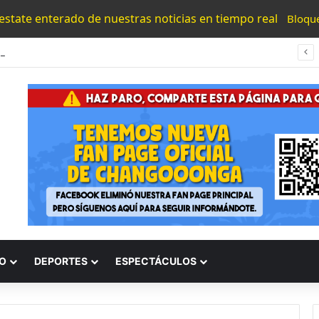
 estate enterado de nuestras noticias en tiempo real
Bloqu
Sala Civil De Zamora Garantiza Acceso A La Justicia Al Proteger Derechos De Un Niño Bajo Cuidado De Su Tía
O
DEPORTES
ESPECTÁCULOS