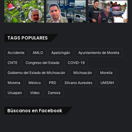
TAGS POPULARES
Accidente
AMLO
Apatzingán
Ayuntamiento de Morelia
CNTE
Congreso del Estado
COVID-19
Gobierno del Estado de Michoacán
Michoacán
Morelia
Morena
México
PRD
Silvano Aureoles
UMSNH
Uruapan
Video
Zamora
Búscanos en Facebook