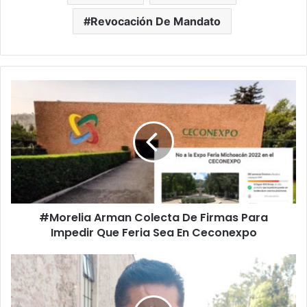
Revocación De Mandato
#Morelia
Arman
Colecta
De
Firmas
Para
Impedir
Que
Feria
#Morelia Arman Colecta De Firmas Para
Sea
En
Impedir Que Feria Sea En Ceconexpo
Ceconexpo
YA
Es
Persecución
Política