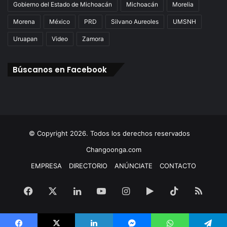
Gobierno del Estado de Michoacán
Michoacán
Morelia
Morena
México
PRD
Silvano Aureoles
UMSNH
Uruapan
Video
Zamora
Búscanos en Facebook
© Copyright 2026. Todos los derechos reservados
Changoonga.com
EMPRESA
DIRECTORIO
ANÚNCIATE
CONTACTO
Facebook
X
LinkedIn
YouTube
Instagram
Google
TikTok
RSS
Play