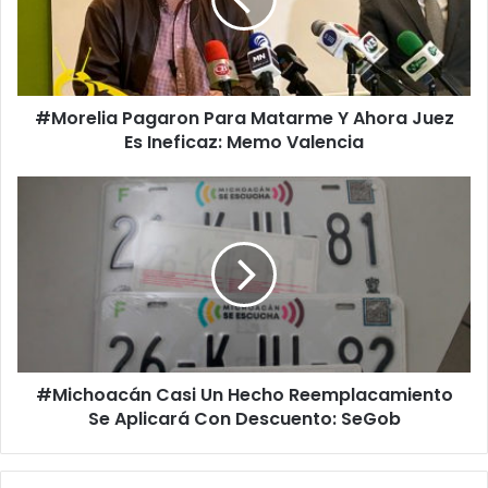
Y
Ahora
Juez
Es
Ineficaz:
#Morelia Pagaron Para Matarme Y Ahora Juez
Memo
Valencia
Es Ineficaz: Memo Valencia
#Michoacán
Casi
Un
Hecho
Reemplacamiento
Se
Aplicará
Con
Descuento:
#Michoacán Casi Un Hecho Reemplacamiento
SeGob
Se Aplicará Con Descuento: SeGob