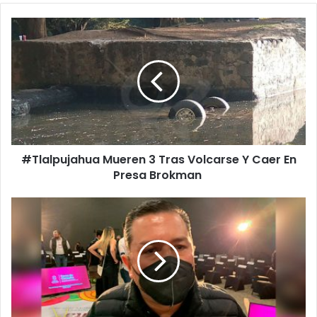
#Tlalpujahua
Mueren
3
Tras
Volcarse
Y
Caer
En
Presa
#Tlalpujahua Mueren 3 Tras Volcarse Y Caer En
Brokman
Presa Brokman
Si
Quieren
Carreteras,
Salud
Y
Educación,
Ciudadanos
Deben