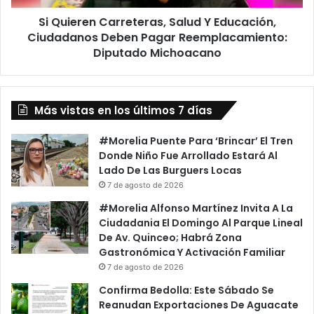
Pagar
Si Quieren Carreteras, Salud Y Educación,
Reemplacamiento:
Diputado
Ciudadanos Deben Pagar Reemplacamiento:
Michoacano
Diputado Michoacano
Más vistas en los últimos 7 días
#Morelia Puente Para ‘Brincar’ El Tren
Donde Niño Fue Arrollado Estará Al
Lado De Las Burguers Locas
7 de agosto de 2026
#Morelia Alfonso Martínez Invita A La
Ciudadania El Domingo Al Parque Lineal
De Av. Quinceo; Habrá Zona
Gastronómica Y Activación Familiar
7 de agosto de 2026
Confirma Bedolla: Este Sábado Se
Reanudan Exportaciones De Aguacate