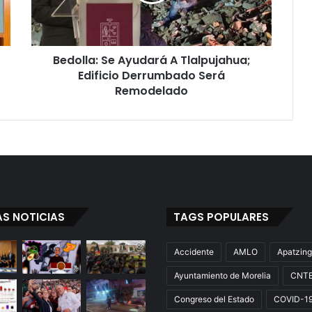
Edificio
Derrumbado
Será
Remodelado
Bedolla: Se Ayudará A Tlalpujahua;
Edificio Derrumbado Será
Remodelado
AS NOTICIAS
TAGS POPULARES
Accidente
AMLO
Apatzin
Ayuntamiento de Morelia
CNT
Congreso del Estado
COVID-1