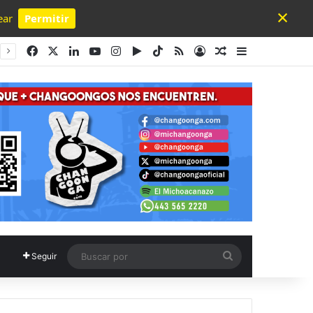
×
ear
Permitir
Powered by SendPulse
Facebook
X
LinkedIn
YouTube
Instagram
Google Play
TikTok
RSS
Acceso
Publicación al a
Barra lateral
Buscar
Seguir
por