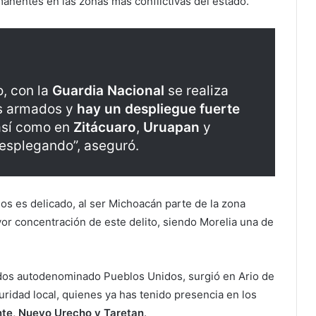
anentes en las zonas más conflictivas del estado.
, con la
Guardia Nacional
se realiza
os armados y
hay un despliegue fuerte
así como en
Zitácuaro
,
Uruapan
y
desplegando”, aseguró.
os es delicado, al ser Michoacán parte de la zona
or concentración de este delito, siendo Morelia una de
dos autodenominado Pueblos Unidos, surgió en Ario de
ridad local, quienes ya has tenido presencia en los
nte, Nuevo Urecho y Taretan
.