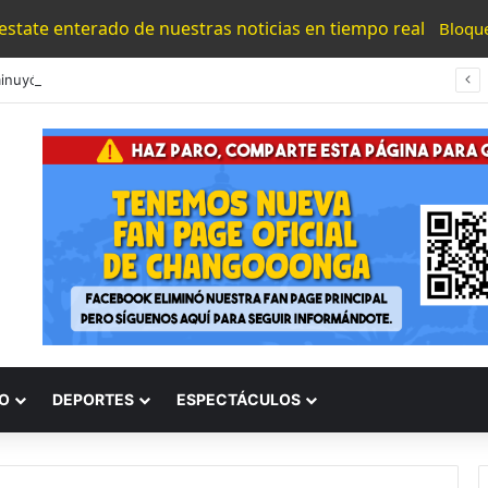
 estate enterado de nuestras noticias en tiempo real
Bloqu
Sí Disminuyó Inseguridad En Uruapan Pero Hay Más Focos Rojos En Michoacán: Sheinbaum
O
DEPORTES
ESPECTÁCULOS