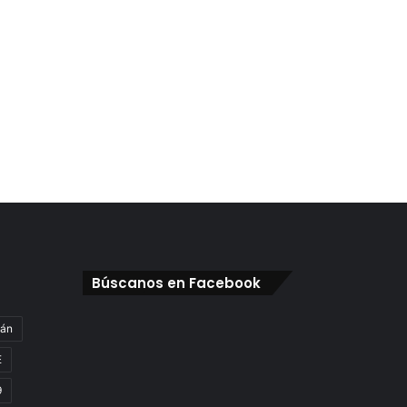
Búscanos en Facebook
gán
E
9