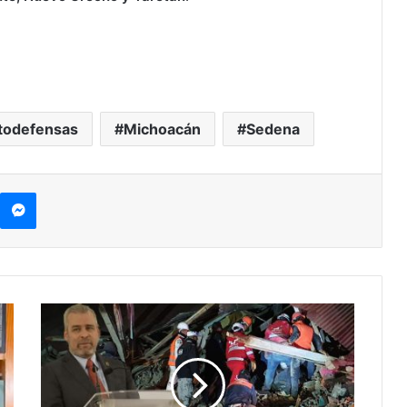
todefensas
Michoacán
Sedena
kype
Messenger
Bedolla:
Se
Ayudará
A
Tlalpujahua;