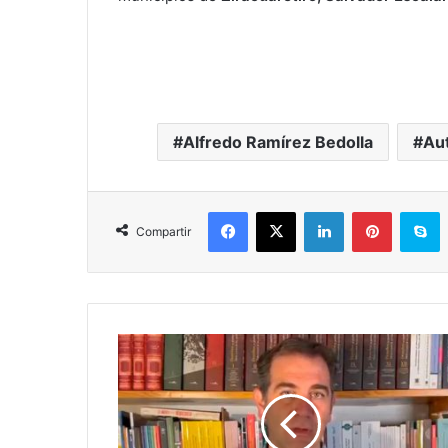
Alfredo Ramírez Bedolla
Au
Facebook
X
LinkedIn
Pinterest
S
Compartir
INE
Impugnará
Ante
La
SCJN