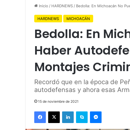
Inicio
/
HARDNEWS
/
Bedolla: En Michoacán No Pu
HARDNEWS
MICHOACÁN
Bedolla: En Mi
Haber Autodefe
Montajes Crimi
Recordó que en la época de Peña
autodefensas y ahora esas Arma
15 de noviembre de 2021
Facebook
X
LinkedIn
Skype
Messenger