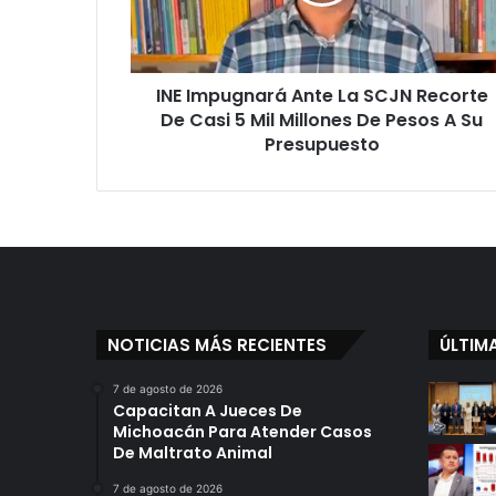
Recorte
De
Casi
5
INE Impugnará Ante La SCJN Recorte
Mil
Millones
De Casi 5 Mil Millones De Pesos A Su
De
Presupuesto
Pesos
A
Su
Presupuesto
NOTICIAS MÁS RECIENTES
ÚLTIM
7 de agosto de 2026
Capacitan A Jueces De
Michoacán Para Atender Casos
De Maltrato Animal
7 de agosto de 2026