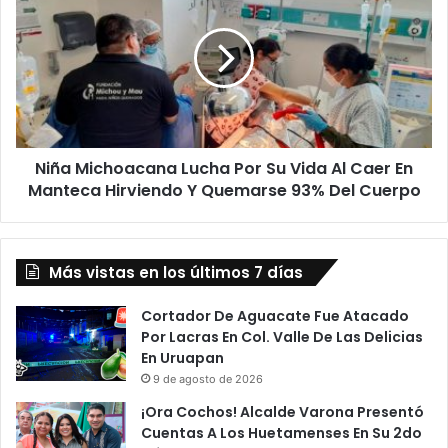
Lucha
Por
Su
Vida
Al
Caer
En
Niña Michoacana Lucha Por Su Vida Al Caer En
Manteca
Hirviendo
Manteca Hirviendo Y Quemarse 93% Del Cuerpo
Y
Quemarse
93%
Más vistas en los últimos 7 días
Del
Cuerpo
Cortador De Aguacate Fue Atacado
Por Lacras En Col. Valle De Las Delicias
En Uruapan
9 de agosto de 2026
¡Ora Cochos! Alcalde Varona Presentó
Cuentas A Los Huetamenses En Su 2do