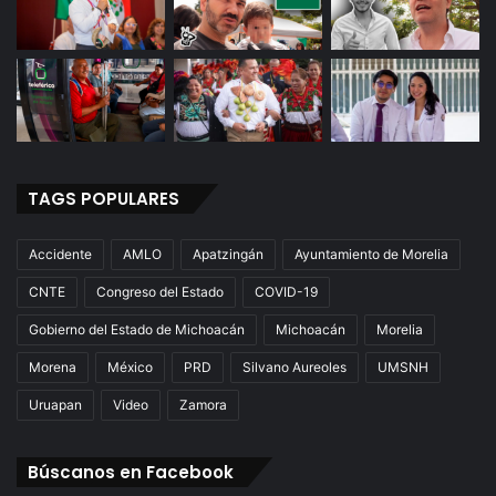
TAGS POPULARES
Accidente
AMLO
Apatzingán
Ayuntamiento de Morelia
CNTE
Congreso del Estado
COVID-19
Gobierno del Estado de Michoacán
Michoacán
Morelia
Morena
México
PRD
Silvano Aureoles
UMSNH
Uruapan
Video
Zamora
Búscanos en Facebook