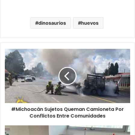
dinosaurios
huevos
#Michoacán
Sujetos
Queman
Camioneta
Por
Conflictos
Entre
Comunidades
#Michoacán Sujetos Queman Camioneta Por
Conflictos Entre Comunidades
Niña
Michoacana