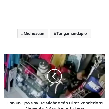
Michoacán
Tangamandapio
Con
Un
”¡Yo
Soy
De
Michoacán
Hijo!”
Vendedora
Ahuyenta
Con Un ”¡Yo Soy De Michoacán Hijo!” Vendedora
A
Asaltante
Ahuyenta A Asaltante En León