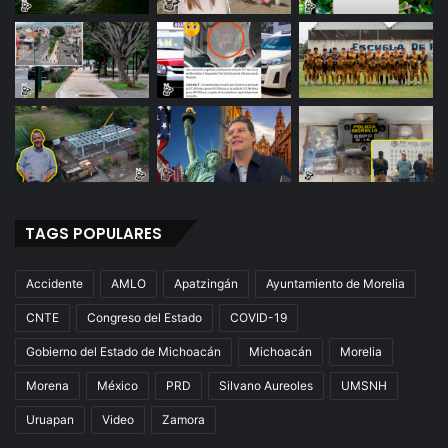
TAGS POPULARES
Accidente
AMLO
Apatzingán
Ayuntamiento de Morelia
CNTE
Congreso del Estado
COVID-19
Gobierno del Estado de Michoacán
Michoacán
Morelia
Morena
México
PRD
Silvano Aureoles
UMSNH
Uruapan
Video
Zamora