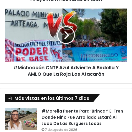
En
León
#Michoacán
CNTE
Azul
Advierte
A
Bedolla
Y
AMLO
Que
#Michoacán CNTE Azul Advierte A Bedolla Y
La
Roja
AMLO Que La Roja Los Atacarán
Los
Atacarán
Más vistas en los últimos 7 días
#Morelia Puente Para ‘Brincar’ El Tren
Donde Niño Fue Arrollado Estará Al
Lado De Las Burguers Locas
7 de agosto de 2026