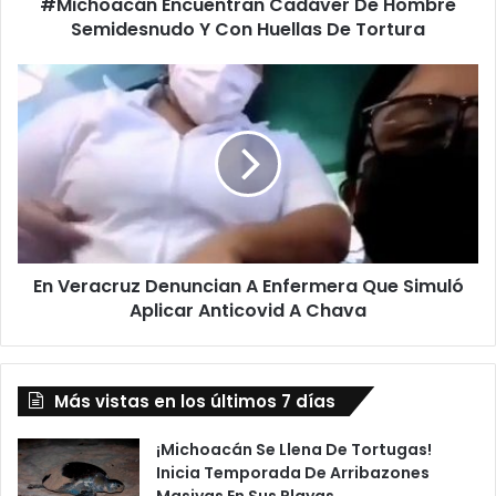
#Michoacán Encuentran Cadáver De Hombre
De
Tortura
Semidesnudo Y Con Huellas De Tortura
En
Veracruz
Denuncian
A
Enfermera
Que
Simuló
Aplicar
Anticovid
En Veracruz Denuncian A Enfermera Que Simuló
A
Chava
Aplicar Anticovid A Chava
Más vistas en los últimos 7 días
¡Michoacán Se Llena De Tortugas!
Inicia Temporada De Arribazones
Masivas En Sus Playas