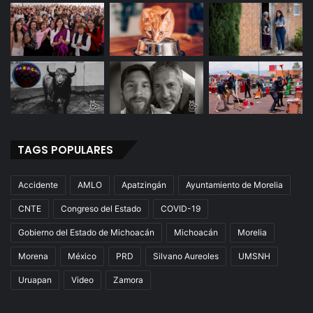
TAGS POPULARES
Accidente
AMLO
Apatzingán
Ayuntamiento de Morelia
CNTE
Congreso del Estado
COVID-19
Gobierno del Estado de Michoacán
Michoacán
Morelia
Morena
México
PRD
Silvano Aureoles
UMSNH
Uruapan
Video
Zamora