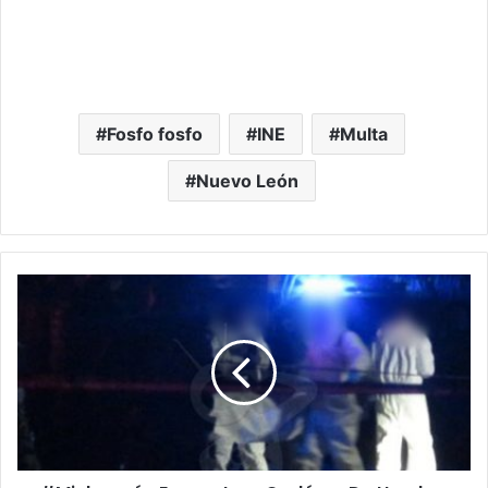
Fosfo fosfo
INE
Multa
Nuevo León
#Michoacán
Encuentran
Cadáver
De
Hombre
Semidesnudo
Y
Con
Huellas