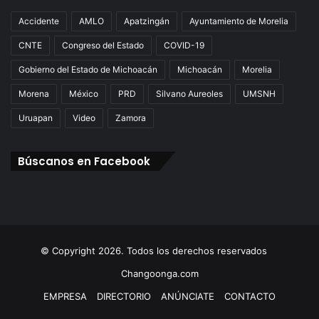
Accidente
AMLO
Apatzingán
Ayuntamiento de Morelia
CNTE
Congreso del Estado
COVID-19
Gobierno del Estado de Michoacán
Michoacán
Morelia
Morena
México
PRD
Silvano Aureoles
UMSNH
Uruapan
Video
Zamora
Búscanos en Facebook
© Copyright 2026. Todos los derechos reservados
Changoonga.com
EMPRESA
DIRECTORIO
ANÚNCIATE
CONTACTO