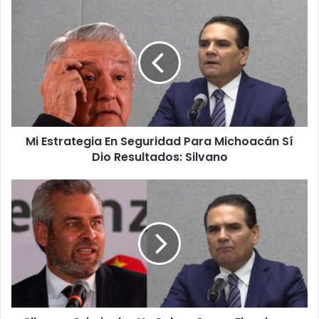
Mi
Estrategia
En
Seguridad
Para
Michoacán
Sí
Dio
Resultados:
Mi Estrategia En Seguridad Para Michoacán Sí
Silvano
Dio Resultados: Silvano
Silvano:
Criminales
Ya
Saben
Ganar
Elecciones
Como
En
Michoacán