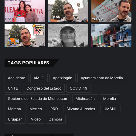
TAGS POPULARES
Accidente
AMLO
Apatzingán
Ayuntamiento de Morelia
CNTE
Congreso del Estado
COVID-19
Gobierno del Estado de Michoacán
Michoacán
Morelia
Morena
México
PRD
Silvano Aureoles
UMSNH
Uruapan
Video
Zamora