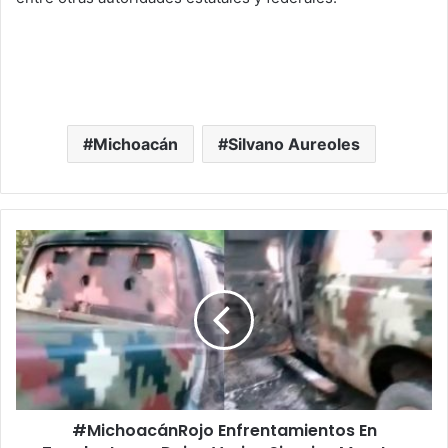
Michoacán
Silvano Aureoles
#MichoacánRojo
Enfrentamientos
En
Tepalcatepec
Dejan
Varios
Sicarios
Muertos
#MichoacánRojo Enfrentamientos En