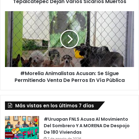
Tepalcatepec Dejan Varios Sicarios Muertos
#Morelia
Animalistas
Acusan:
Se
Sigue
Permitiendo
Venta
De
Perros
#Morelia Animalistas Acusan: Se Sigue
En
Vía
Permitiendo Venta De Perros En Vía Pública
Pública
Más vistas en los últimos 7 días
#Uruapan FNLS Acusa Al Movimiento
Del Sombrero Y A MORENA De Despojo
De 180 Viviendas
7 de agosto de 2026