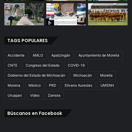
TAGS POPULARES
Accidente
AMLO
Apatzingán
Ayuntamiento de Morelia
CNTE
Congreso del Estado
COVID-19
Gobierno del Estado de Michoacán
Michoacán
Morelia
Morena
México
PRD
Silvano Aureoles
UMSNH
Uruapan
Video
Zamora
Búscanos en Facebook