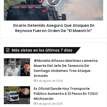
En
Reynosa
Fueron
Orden
Sicario Detenido Asegura Que Ataques En
De
“El
Reynosa Fueron Orden De “El Maestrín”
Maestrín”
Más vistas en los últimos 7 días
#Morelia Alfonso Martínez Lamenta
Muerte Del Jefe De Tenencia De
Santiago Undameo Tras Ataque
Armado
8 de agosto de 2026
Es Oficial Desde Hoy Transporte
Público Aumenta A 12 Pesos En TODO
Michoacán
8 de agosto de 2026