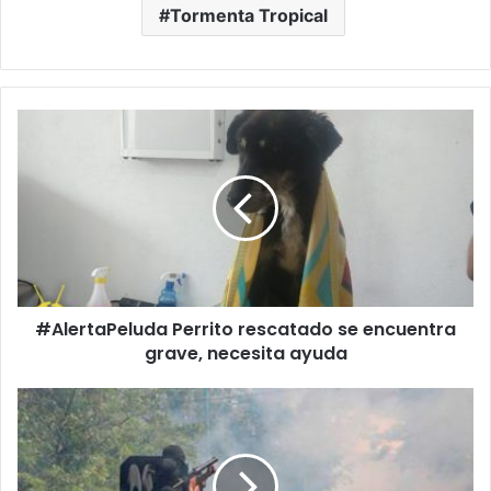
Tormenta Tropical
#AlertaPeluda
Perrito
rescatado
se
encuentra
grave,
necesita
ayuda
#AlertaPeluda Perrito rescatado se encuentra
grave, necesita ayuda
Sicario
Detenido
Asegura
Que
Ataques