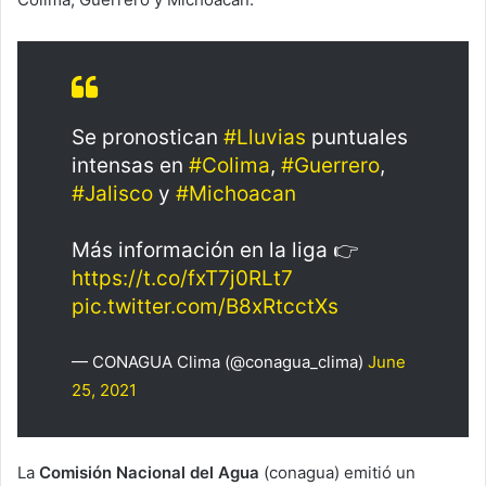
Se pronostican
#Lluvias
puntuales
intensas en
#Colima
,
#Guerrero
,
#Jalisco
y
#Michoacan
Más información en la liga 👉
https://t.co/fxT7j0RLt7
pic.twitter.com/B8xRtcctXs
— CONAGUA Clima (@conagua_clima)
June
25, 2021
La
Comisión Nacional del Agua
(conagua) emitió un