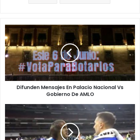
Difunden
Mensajes
En
Palacio
Nacional
Vs
Gobierno
De
AMLO
Difunden Mensajes En Palacio Nacional Vs
Gobierno De AMLO
El
Saggy
Martínez
Se
Corona
Campeón