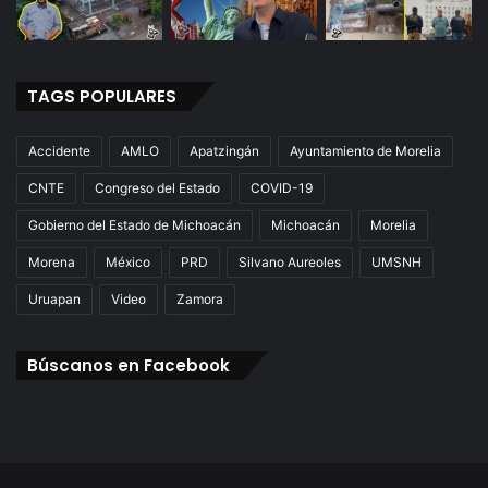
TAGS POPULARES
Accidente
AMLO
Apatzingán
Ayuntamiento de Morelia
CNTE
Congreso del Estado
COVID-19
Gobierno del Estado de Michoacán
Michoacán
Morelia
Morena
México
PRD
Silvano Aureoles
UMSNH
Uruapan
Video
Zamora
Búscanos en Facebook