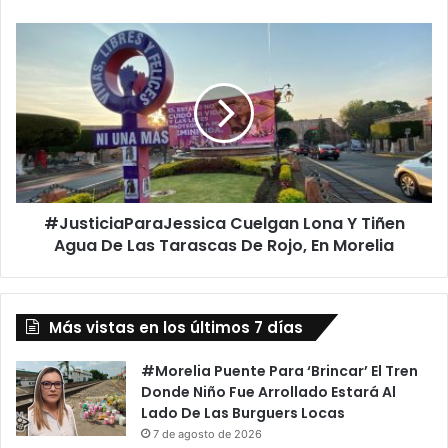
PRD
#JusticiaParaJessica
Cuelgan
Lona
Y
Tiñen
Agua
De
Las
Tarascas
#JusticiaParaJessica Cuelgan Lona Y Tiñen
De
Rojo,
Agua De Las Tarascas De Rojo, En Morelia
En
Morelia
Más vistas en los últimos 7 días
#Morelia Puente Para ‘Brincar’ El Tren
Donde Niño Fue Arrollado Estará Al
Lado De Las Burguers Locas
7 de agosto de 2026