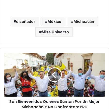
diseñador
México
Michoacán
Miss Universo
Son
Bienvenidos
Quienes
Suman
Por
Un
Mejor
Michoacán
Y
Son Bienvenidos Quienes Suman Por Un Mejor
No
Confrontan:
Michoacán Y No Confrontan: PRD