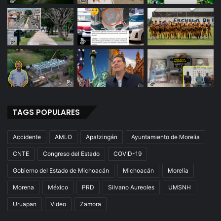
TAGS POPULARES
Accidente
AMLO
Apatzingán
Ayuntamiento de Morelia
CNTE
Congreso del Estado
COVID-19
Gobierno del Estado de Michoacán
Michoacán
Morelia
Morena
México
PRD
Silvano Aureoles
UMSNH
Uruapan
Video
Zamora