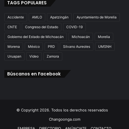
TAGS POPULARES
Accidente
AMLO
Apatzingán
Ayuntamiento de Morelia
CNTE
Congreso del Estado
COVID-19
Gobierno del Estado de Michoacán
Michoacán
Morelia
Morena
México
PRD
Silvano Aureoles
UMSNH
Uruapan
Video
Zamora
Búscanos en Facebook
© Copyright 2026. Todos los derechos reservados
Changoonga.com
EMPRESA
DIRECTORIO
ANÚNCIATE
CONTACTO