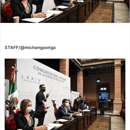
STAFF/@michangoonga