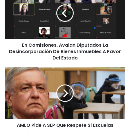
Avalan
Diputados
La
Desincorporación
De
Bienes
Inmuebles
En Comisiones, Avalan Diputados La
A
Favor
Desincorporación De Bienes Inmuebles A Favor
Del
Del Estado
Estado
AMLO
Pide
A
SEP
Que
Respete
Si
Escuelas
Privadas
AMLO Pide A SEP Que Respete Si Escuelas
Quieren