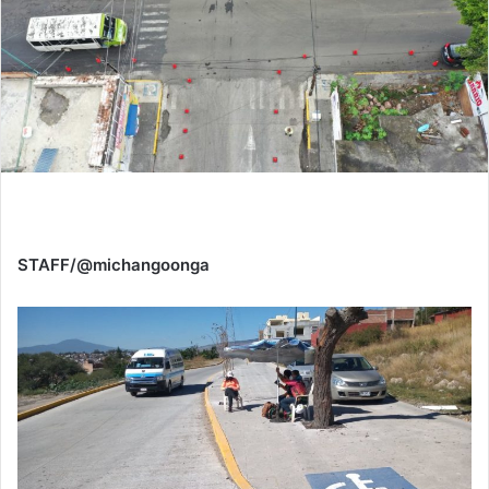
STAFF/@michangoonga