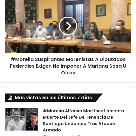
#Morelia
Suspirantes
Morenistas
A
Diputados
Federales
Exigen
No
Imponer
#Morelia Suspirantes Morenistas A Diputados
A
Mariana
Federales Exigen No Imponer A Mariana Sosa U
Sosa
Otros
U
Otros
Más vistas en los últimos 7 días
#Morelia Alfonso Martínez Lamenta
Muerte Del Jefe De Tenencia De
Santiago Undameo Tras Ataque
Armado