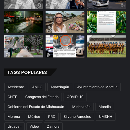
TAGS POPULARES
Accidente
AMLO
Apatzingán
Ayuntamiento de Morelia
CNTE
Congreso del Estado
COVID-19
Gobierno del Estado de Michoacán
Michoacán
Morelia
Morena
México
PRD
Silvano Aureoles
UMSNH
Uruapan
Video
Zamora