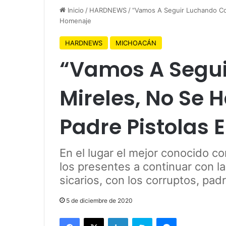
Inicio
/
HARDNEWS
/
“Vamos A Seguir Luchando Co
Homenaje
HARDNEWS
MICHOACÁN
“Vamos A Segu
Mireles, No Se 
Padre Pistolas
En el lugar el mejor conocido com
los presentes a continuar con la
sicarios, con los corruptos, pad
5 de diciembre de 2020
Facebook
X
LinkedIn
Skype
Messenger