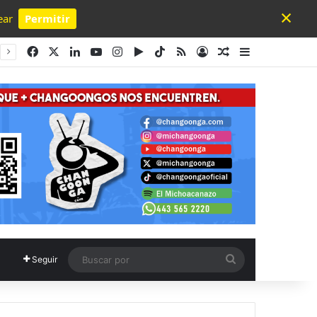
×
ear
Permitir
Powered by SendPulse
Facebook
X
LinkedIn
YouTube
Instagram
Google Play
TikTok
RSS
Acceso
Publicación al a
Barra lateral
Buscar
Seguir
por