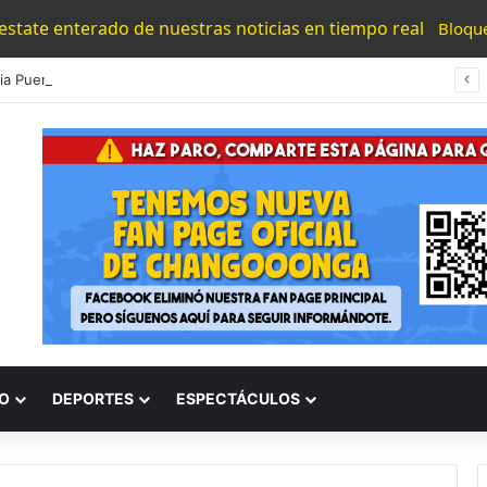
 estate enterado de nuestras noticias en tiempo real
Bloqu
#Morelia Puente Para ‘Brincar’ El Tren Donde Niño Fue Arrollado Estará Al Lado De Las Burguers Locas
O
DEPORTES
ESPECTÁCULOS