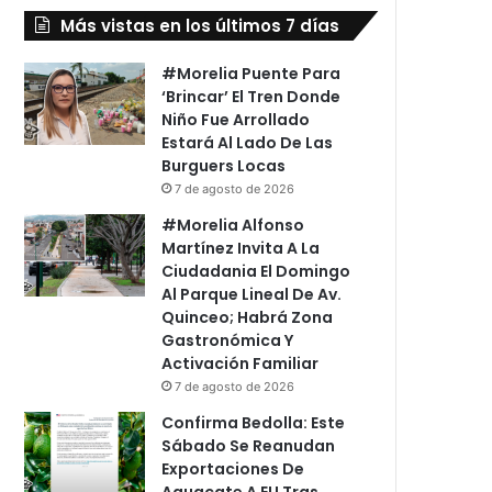
Más vistas en los últimos 7 días
#Morelia Puente Para
‘Brincar’ El Tren Donde
Niño Fue Arrollado
Estará Al Lado De Las
Burguers Locas
7 de agosto de 2026
#Morelia Alfonso
Martínez Invita A La
Ciudadania El Domingo
Al Parque Lineal De Av.
Quinceo; Habrá Zona
Gastronómica Y
Activación Familiar
7 de agosto de 2026
Confirma Bedolla: Este
Sábado Se Reanudan
Exportaciones De
Aguacate A EU Tras