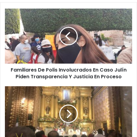
Familiares
De
Polis
Involucrados
En
Caso
Julín
Piden
Transparencia
Familiares De Polis Involucrados En Caso Julín
Y
Justicia
Piden Transparencia Y Justicia En Proceso
En
Proceso
Miércoles
se
Definirá
Si
Habrá
Fiestas
Guadalupanas
O