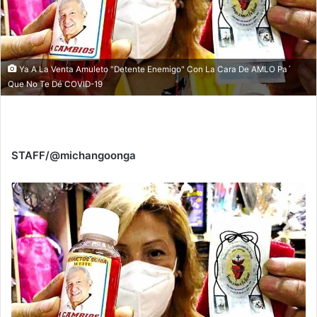
Ya A La Venta Amuleto "Detente Enemigo" Con La Cara De AMLO Pa´
Que No Te Dé COVID-19
STAFF/@michangoonga