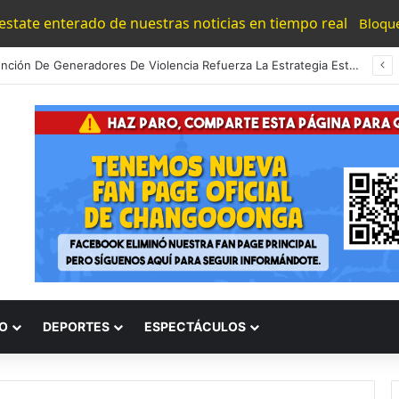
 estate enterado de nuestras noticias en tiempo real
Bloqu
Detención De Generadores De Violencia Refuerza La Estrategia Estatal Contra La Extorsión: SSP
O
DEPORTES
ESPECTÁCULOS