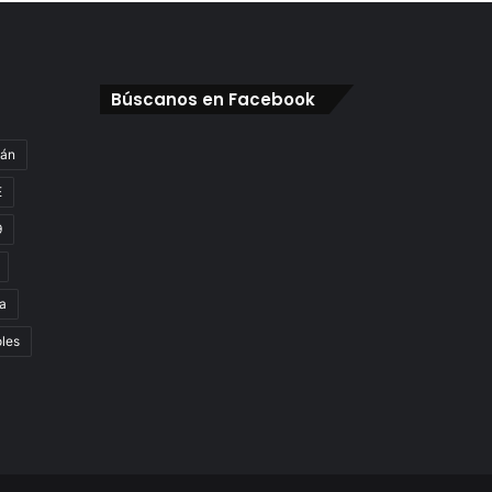
Búscanos en Facebook
gán
E
9
a
oles