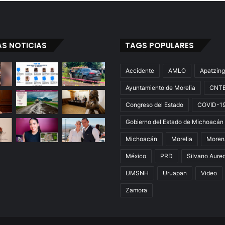
AS NOTICIAS
TAGS POPULARES
Accidente
AMLO
Apatzin
Ayuntamiento de Morelia
CNT
Congreso del Estado
COVID-1
Gobierno del Estado de Michoacán
Michoacán
Morelia
Moren
México
PRD
Silvano Aure
UMSNH
Uruapan
Video
Zamora