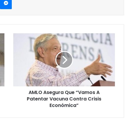
AMLO
Asegura
Que
“Vamos
A
Patentar
Vacuna
Contra
Crisis
AMLO Asegura Que “Vamos A
Económica”
Patentar Vacuna Contra Crisis
Económica”