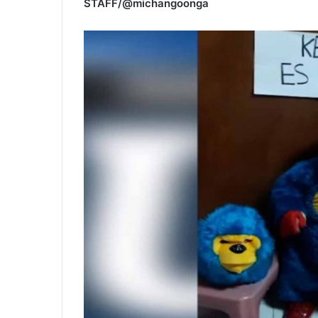
STAFF/@michangoonga