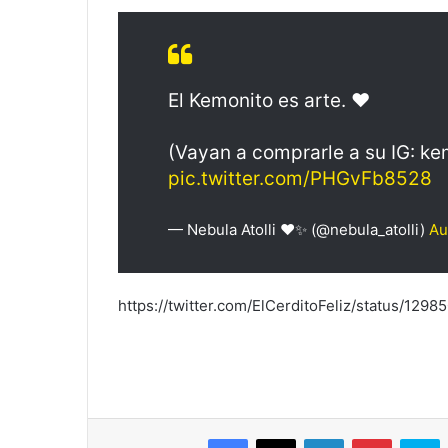
El Kemonito es arte. ❤️
(Vayan a comprarle a su IG: ke
pic.twitter.com/PHGvFb8528
— Nebula Atolli ❤️✨ (@nebula_atolli)
Au
https://twitter.com/ElCerditoFeliz/status/12
Facebook
X
LinkedIn
Pinterest
S