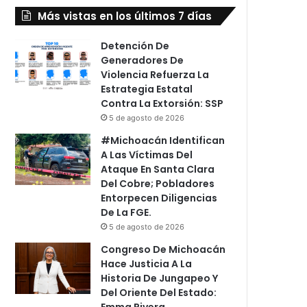
Más vistas en los últimos 7 días
Detención De
Generadores De
Violencia Refuerza La
Estrategia Estatal
Contra La Extorsión: SSP
5 de agosto de 2026
#Michoacán Identifican
A Las Víctimas Del
Ataque En Santa Clara
Del Cobre; Pobladores
Entorpecen Diligencias
De La FGE.
5 de agosto de 2026
Congreso De Michoacán
Hace Justicia A La
Historia De Jungapeo Y
Del Oriente Del Estado:
Emma Rivera.