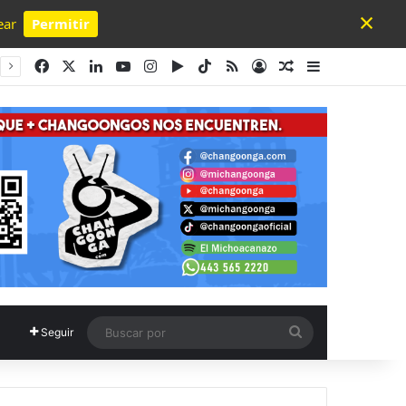
×
ear
Permitir
Powered by SendPulse
Facebook
X
LinkedIn
YouTube
Instagram
Google Play
TikTok
RSS
Acceso
Publicación al a
Barra lateral
Buscar
Seguir
por