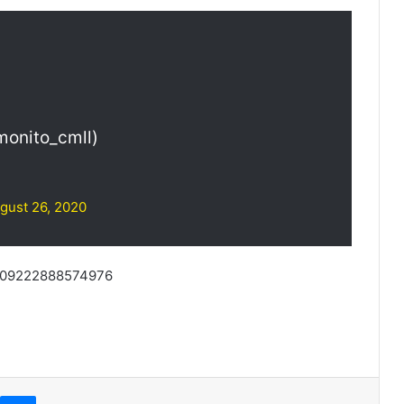
monito_cmll)
gust 26, 2020
98509222888574976
kype
Messenger