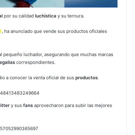
al
por su calidad
luchística
y su ternura.
9
, ha anunciado que vende sus productos oficiales
 al pequeño luchador, asegurando que muchas marcas
egalias
correspondientes.
io a conocer la venta oficial de sus
productos
.
298448413483249664
itter
y sus
fans
aprovecharon para subir las mejores
98457052990365697