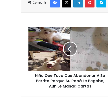
Compartir
Niño
Que
Tuvo
Que
Abandonar
A
Su
Perrito
Porque
Niño Que Tuvo Que Abandonar A Su
Su
Papá
Perrito Porque Su Papá Le Pegaba,
Le
Aún Le Manda Cartas
Pegaba,
Aún
Le
Manda