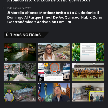
Arrollado Estará Al Lado De Las Burguers Locas
c
e
h
d
7 de agosto de 2026
o
i
#Morelia Alfonso Martínez Invita A La Ciudadania El
r
c
Domingo Al Parque Lineal De Av. Quinceo; Habrá Zona
O
i
Gastronómica Y Activación Familiar
c
n
a
a
ÚLTIMAS NOTICIAS
m
E
p
n
o
M
é
x
i
c
o