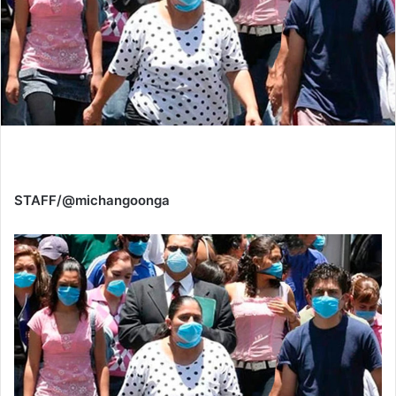
STAFF/@michangoonga