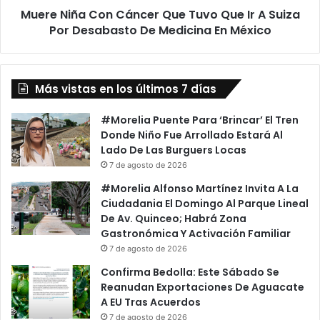
i
Muere Niña Con Cáncer Que Tuvo Que Ir A Suiza
C
a
Por Desabasto De Medicina En México
o
r
n
R
C
e
á
s
Más vistas en los últimos 7 días
n
i
c
d
e
#Morelia Puente Para ‘Brincar’ El Tren
u
r
Donde Niño Fue Arrollado Estará Al
o
Q
Lado De Las Burguers Locas
s
u
7 de agosto de 2026
D
e
#Morelia Alfonso Martínez Invita A La
e
T
Ciudadania El Domingo Al Parque Lineal
C
u
De Av. Quinceo; Habrá Zona
a
v
Gastronómica Y Activación Familiar
s
o
7 de agosto de 2026
a
Q
Q
u
Confirma Bedolla: Este Sábado Se
u
e
Reanudan Exportaciones De Aguacate
e
I
A EU Tras Acuerdos
A
r
7 de agosto de 2026