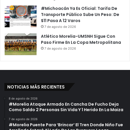
c
A
#Michoacán Ya Es Oficial: Tarifa De
u
S
Transporte Público Sube Un Peso: De
m
u
$11 Pasa A 12 Varos
u
i
l
7 de agosto de 2026
z
a
a
Atlético Morelia-UMSNH Sigue Con
b
P
Paso Firme En La Copa Metropolitana
a
o
7 de agosto de 2026
B
r
a
D
s
e
u
s
r
a
a
b
NOTICIAS MÁS RECIENTES
E
a
n
s
8 de agosto de 2026
L
t
#Morelia Ataque Armado En Cancha De Fucho Deja
a
o
Como Saldo 2 Personas Sin Vida Y 1 Herido En La Maiza
M
D
e
e
7 de agosto de 2026
#Morelia Puente Para ‘Brincar’ El Tren Donde Niño Fue
l
M