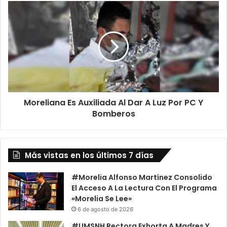
o
M
n
o
v
r
e
e
r
l
s
i
i
a
ó
n
n
a
Moreliana Es Auxiliada Al Dar A Luz Por PC Y
Y
E
a
Bomberos
s
S
A
o
u
n
x
Más vistas en los últimos 7 días
D
i
e
l
l
i
#Morelia Alfonso Martínez Consolido
i
a
El Acceso A La Lectura Con El Programa
t
d
«Morelia Se Lee»
o
a
6 de agosto de 2026
E
A
#UMSNH Rectora Exhorta A Madres Y