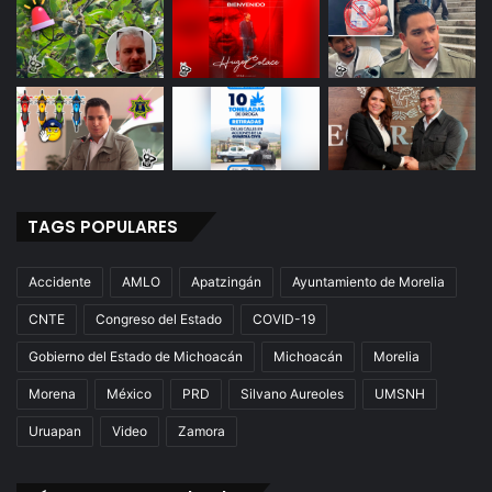
TAGS POPULARES
Accidente
AMLO
Apatzingán
Ayuntamiento de Morelia
CNTE
Congreso del Estado
COVID-19
Gobierno del Estado de Michoacán
Michoacán
Morelia
Morena
México
PRD
Silvano Aureoles
UMSNH
Uruapan
Video
Zamora