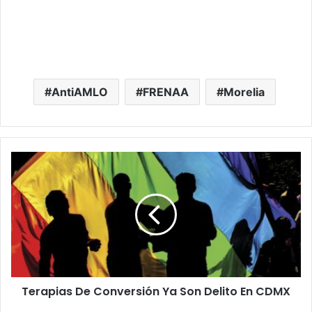
AntiAMLO
FRENAA
Morelia
T
e
r
a
p
i
a
s
D
Terapias De Conversión Ya Son Delito En CDMX
e
C