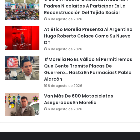
n
l
Padres Nicolaitas A Participar En La
C
D
Reconstrucción Del Tejido Social
D
a
6 de agosto de 2026
M
r
X
A
Atlético Morelia Presenta Al Argentino
L
Hugo Roberto Colace Como Su Nuevo
u
DT
z
6 de agosto de 2026
P
#Morelia No Es Válido Ni Permitiremos
o
Que Gente Tramite Placas De
r
Guerrero… Hasta En Farmacias!: Pablo
P
Alarcón
C
6 de agosto de 2026
Y
B
Van Más De 600 Motocicletas
o
Aseguradas En Morelia
m
6 de agosto de 2026
b
e
r
o
s