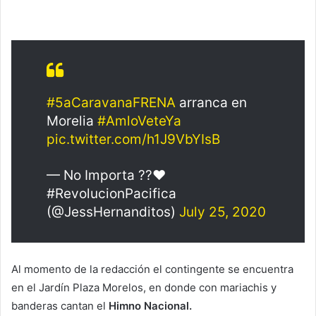
#5aCaravanaFRENA
arranca en
Morelia
#AmloVeteYa
pic.twitter.com/h1J9VbYIsB
— No Importa ??❤️
#RevolucionPacifica
(@JessHernanditos)
July 25, 2020
Al momento de la redacción el contingente se encuentra
en el Jardín Plaza Morelos, en donde con mariachis y
banderas cantan el
Himno Nacional.