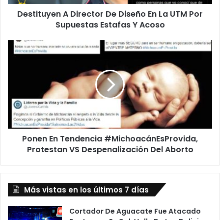
e
Destituyen A Director De Diseño En La UTM Por
n
Supuestas Estafas Y Acoso
A
D
i
P
r
o
e
n
c
e
t
n
o
E
r
n
D
T
e
e
D
Ponen En Tendencia #MichoacánEsProvida,
n
i
Protestan VS Despenalización Del Aborto
d
s
e
e
n
ñ
c
o
Más vistas en los últimos 7 días
i
E
a
n
#
Cortador De Aguacate Fue Atacado
L