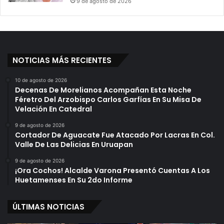
9 de agosto de 2026
a
t
s
e
Y
s
A
t
c
a
o
NOTICIAS MÁS RECIENTES
n
s
V
o
S
10 de agosto de 2026
Decenas De Morelianos Acompañan Esta Noche
D
Féretro Del Arzobispo Carlos Garfías En Su Misa De
e
Velación En Catedral
s
p
9 de agosto de 2026
e
Cortador De Aguacate Fue Atacado Por Lacras En Col.
Valle De Las Delicias En Uruapan
n
a
9 de agosto de 2026
l
¡Ora Cochos! Alcalde Varona Presentó Cuentas A Los
i
Huetamenses En Su 2do Informe
z
a
ÚLTIMAS NOTICIAS
c
i