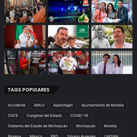
ó
n
D
e
l
A
b
o
r
t
o
TAGS POPULARES
Accidente
AMLO
Apatzingán
Ayuntamiento de Morelia
CNTE
Congreso del Estado
COVID-19
Gobierno del Estado de Michoacán
Michoacán
Morelia
Morena
México
PRD
Silvano Aureoles
UMSNH