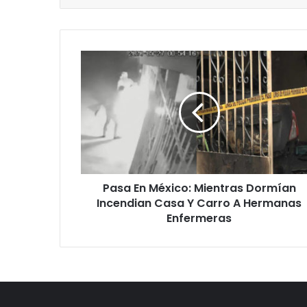
P
a
s
a
E
n
M
é
x
Pasa En México: Mientras Dormían
i
Incendian Casa Y Carro A Hermanas
c
o
Enfermeras
:
M
i
e
n
t