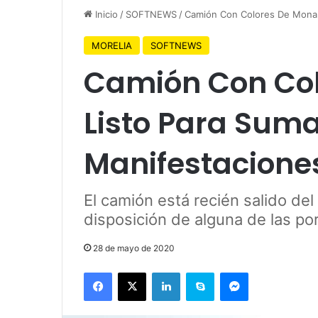
Inicio
/
SOFTNEWS
/
Camión Con Colores De Monar
MORELIA
SOFTNEWS
Camión Con Co
Listo Para Suma
Manifestacione
El camión está recién salido del 
disposición de alguna de las po
28 de mayo de 2020
Facebook
X
LinkedIn
Skype
Messenger