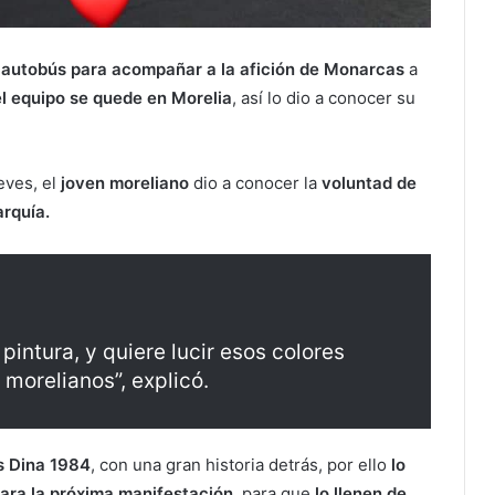
 autobús para acompañar a la afición de Monarcas
a
el equipo se quede en Morelia
, así lo dio a conocer su
eves, el
joven moreliano
dio a conocer la
voluntad de
rquía.
 pintura, y quiere lucir esos colores
 morelianos”, explicó.
s Dina 1984
, con una gran historia detrás, por ello
lo
para la próxima manifestación
, para que
lo llenen de