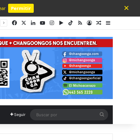
×
ear
Permitir
Powered by SendPulse
Facebook
X
LinkedIn
YouTube
Instagram
Google Play
TikTok
RSS
Acceso
Publicación al a
Barra lateral
Buscar
Seguir
por