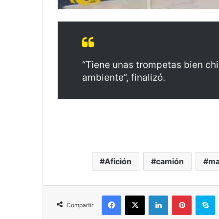
“Tiene unas trompetas bien ch
ambiente”, finalizó.
Afición
camión
ma
Facebook
X
LinkedIn
Pinterest
Skype
Compartir