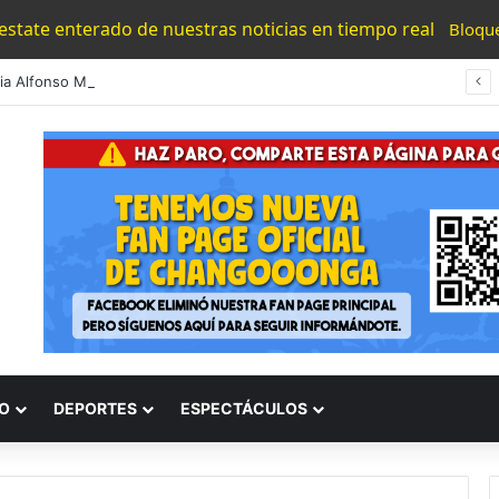
 estate enterado de nuestras noticias en tiempo real
Bloqu
#Morelia Alfonso Martínez Consolido El Acceso A La Lectura Con El Programa «Morelia Se Lee»
O
DEPORTES
ESPECTÁCULOS