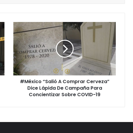
#
M
é
x
i
c
o
“
S
#México “Salió A Comprar Cerveza”
a
Dice Lápida De Campaña Para
l
i
Concientizar Sobre COVID-19
ó
A
C
o
m
p