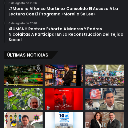
i
e
6 de agosto de 2026
#Morelia Alfonso Martínez Consolido El Acceso A La
z
r
Lectura Con El Programa «Morelia Se Lee»
a
r
r
e
6 de agosto de 2026
J
D
#UMSNH Rectora Exhorta A Madres Y Padres
u
e
Nicolaitas A Participar En La Reconstrucción Del Tejido
s
C
Social
t
i
i
c
ÚLTIMAS NOTICIAS
c
l
i
o
a
E
A
s
M
c
u
o
j
l
e
a
r
r
e
s