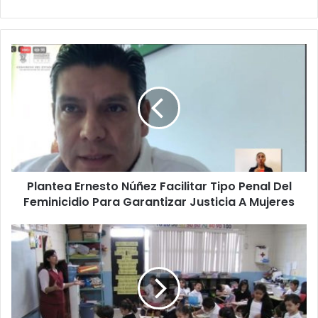
P
l
a
n
t
e
a
E
r
Plantea Ernesto Núñez Facilitar Tipo Penal Del
n
Feminicidio Para Garantizar Justicia A Mujeres
e
s
t
#
o
M
N
i
ú
c
ñ
h
e
o