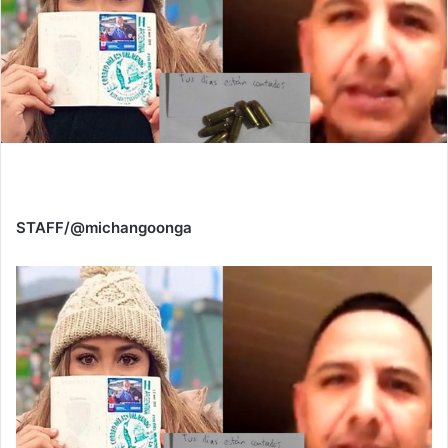
STAFF/@michangoonga