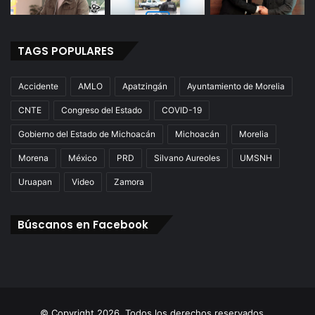
TAGS POPULARES
Accidente
AMLO
Apatzingán
Ayuntamiento de Morelia
CNTE
Congreso del Estado
COVID-19
Gobierno del Estado de Michoacán
Michoacán
Morelia
Morena
México
PRD
Silvano Aureoles
UMSNH
Uruapan
Video
Zamora
Búscanos en Facebook
© Copyright 2026. Todos los derechos reservados