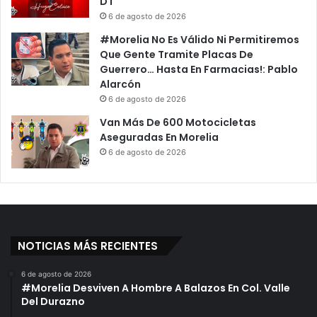
DT
F
a
6 de agosto de 2026
e
D
#Morelia No Es Válido Ni Permitiremos
m
e
Que Gente Tramite Placas De
i
E
Guerrero… Hasta En Farmacias!: Pablo
n
d
Alarcón
i
u
6 de agosto de 2026
c
c
i
a
Van Más De 600 Motocicletas
d
c
Aseguradas En Morelia
i
i
6 de agosto de 2026
o
ó
P
n
a
A
r
n
a
u
G
n
NOTICIAS MÁS RECIENTES
a
c
r
i
6 de agosto de 2026
a
a
#Morelia Desviven A Hombre A Balazos En Col. Valle
n
C
Del Durazno
t
i