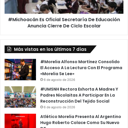
z
a
F
c
a
á
c
#Michoacán Es Oficial Secretaría De Educación
n
i
Anuncia Cierre De Ciclo Escolar
E
l
s
i
O
t
f
a
Más vistas en los últimos 7 días
i
r
c
T
i
#Morelia Alfonso Martínez Consolido
i
a
El Acceso A La Lectura Con El Programa
p
l
«Morelia Se Lee»
o
S
6 de agosto de 2026
P
e
#UMSNH Rectora Exhorta A Madres Y
e
c
Padres Nicolaitas A Participar En La
n
r
Reconstrucción Del Tejido Social
a
e
6 de agosto de 2026
l
t
D
a
Atlético Morelia Presenta Al Argentino
e
r
Hugo Roberto Colace Como Su Nuevo
l
í