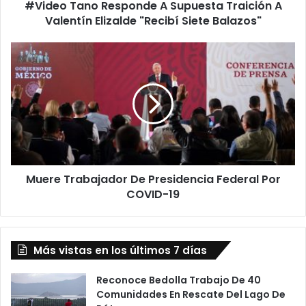
#Video Tano Responde A Supuesta Traición A
o
Valentín Elizalde "Recibí Siete Balazos"
R
e
s
M
p
u
o
e
n
r
d
e
e
T
A
r
S
a
u
b
p
Muere Trabajador De Presidencia Federal Por
a
u
COVID-19
j
e
a
s
d
t
o
a
Más vistas en los últimos 7 días
r
T
D
r
e
Reconoce Bedolla Trabajo De 40
a
P
Comunidades En Rescate Del Lago De