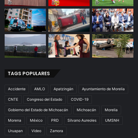
TAGS POPULARES
Accidente
AMLO
Apatzingán
Ayuntamiento de Morelia
CNTE
Congreso del Estado
COVID-19
Gobierno del Estado de Michoacán
Michoacán
Morelia
Morena
México
PRD
Silvano Aureoles
UMSNH
Uruapan
Video
Zamora