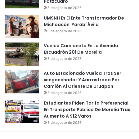
i
r
Pátzcuaro
c
e
8 de agosto de 2026
i
s
UMSNH Es El Ente Transformador De
ó
i
Michoacán: Yarabí Ávila
n
d
8 de agosto de 2026
A
e
V
n
Vuelca Camioneta En La Avenida
a
c
Escuadrón 201 De Morelia
l
i
e
8 de agosto de 2026
a
n
F
t
e
Auto Estacionado Vuelca Tras Ser
í
d
«enganchado» Y Aarrastrado Por
n
e
Camión Al Oriente De Uruapan
E
r
8 de agosto de 2026
l
a
Estudiantes Piden Tarifa Preferencial
i
l
En Transporte Público De Morelia Tras
z
P
Aumento A $12 Varos
a
o
8 de agosto de 2026
l
r
d
C
e
O