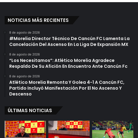
"
V
R
I
e
D
NOTICIAS MÁS RECIENTES
c
-
i
1
8 de agosto de 2026
b
9
#Morelia Director Técnico De Cancún FC Lamenta La
í
Cancelación Del Ascenso En La Liga De Expansión MX
S
8 de agosto de 2026
i
“Los Necesitamos”: Atlético Morelia Agradece
e
Respaldo De Su Afición En Encuentro Ante Cancún Fc
t
e
8 de agosto de 2026
Atlético Morelia Remonta Y Golea 4-1 A Cancún FC,
B
Partido Incluyó Manifestación Por El No Ascenso Y
a
Descenso
l
a
z
ÚLTIMAS NOTICIAS
o
s
"