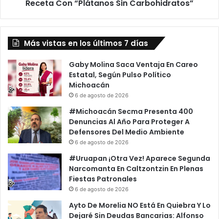
a
Receta Con “Plátanos Sin Carbohidratos”
i
n
t
o
B
,
á
Q
Más vistas en los últimos 7 días
r
u
b
e
a
Gaby Molina Saca Ventaja En Careo
m
r
Estatal, Según Pulso Político
a
a
Michoacán
n
D
6 de agosto de 2026
T
e
#Michoacán Secma Presenta 400
e
R
Denuncias Al Año Para Proteger A
r
e
Defensores Del Medio Ambiente
r
g
6 de agosto de 2026
e
i
n
l
#Uruapan ¡Otra Vez! Aparece Segunda
o
M
Narcomanta En Caltzontzin En Plenas
s
u
Fiestas Patronales
D
e
6 de agosto de 2026
e
s
Ayto De Morelia NO Está En Quiebra Y Lo
E
t
Dejaré Sin Deudas Bancarias: Alfonso
x
r