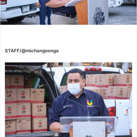
STAFF/@michangoonga