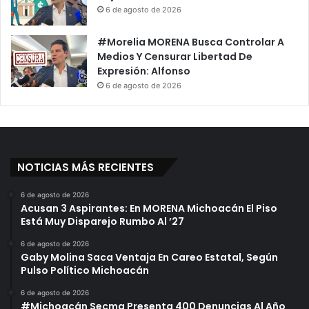
6 de agosto de 2026
D
a
e
R
V
#Morelia MORENA Busca Controlar A
e
a
Medios Y Censurar Libertad De
c
l
Expresión: Alfonso
e
e
t
6 de agosto de 2026
n
a
t
C
í
o
n
n
E
“
NOTICIAS MÁS RECIENTES
l
P
i
l
6 de agosto de 2026
z
á
Acusan 3 Aspirantes: En MORENA Michoacán El Piso
a
t
Está Muy Disparejo Rumbo Al ’27
l
a
d
n
6 de agosto de 2026
Gaby Molina Saca Ventaja En Careo Estatal, Según
e
o
Pulso Político Michoacán
s
S
6 de agosto de 2026
i
#Michoacán Secma Presenta 400 Denuncias Al Año