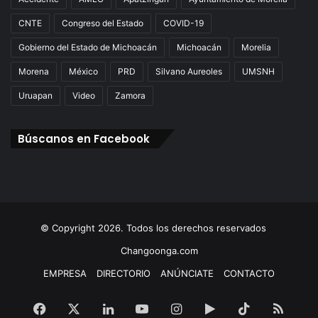
CNTE
Congreso del Estado
COVID-19
Gobierno del Estado de Michoacán
Michoacán
Morelia
Morena
México
PRD
Silvano Aureoles
UMSNH
Uruapan
Video
Zamora
Búscanos en Facebook
© Copyright 2026. Todos los derechos reservados
Changoonga.com
EMPRESA
DIRECTORIO
ANÚNCIATE
CONTACTO
Facebook
X
LinkedIn
YouTube
Instagram
Google
TikTok
RSS