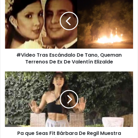
V
i
d
e
o
T
r
a
#Video Tras Escándalo De Tano, Queman
s
Terrenos De Ex De Valentín Elizalde
E
s
c
P
á
a
n
q
d
u
a
e
l
S
o
e
D
a
e
s
T
Pa que Seas Fit Bárbara De Regil Muestra
F