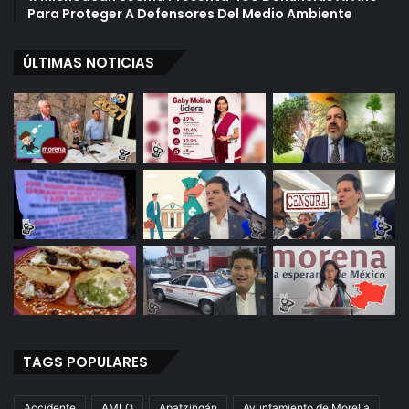
n
Para Proteger A Defensores Del Medio Ambiente
C
a
ÚLTIMAS NOTICIAS
r
b
o
h
i
d
r
a
t
o
s
”
TAGS POPULARES
Accidente
AMLO
Apatzingán
Ayuntamiento de Morelia