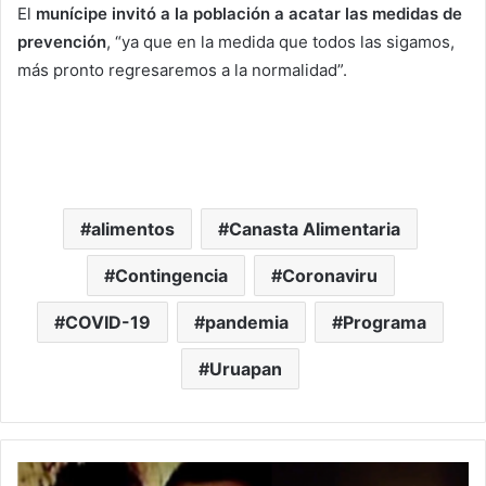
El
munícipe invitó a la población a acatar las medidas de
prevención
, “ya que en la medida que todos las sigamos,
más pronto regresaremos a la normalidad”.
alimentos
Canasta Alimentaria
Contingencia
Coronaviru
COVID-19
pandemia
Programa
Uruapan
#