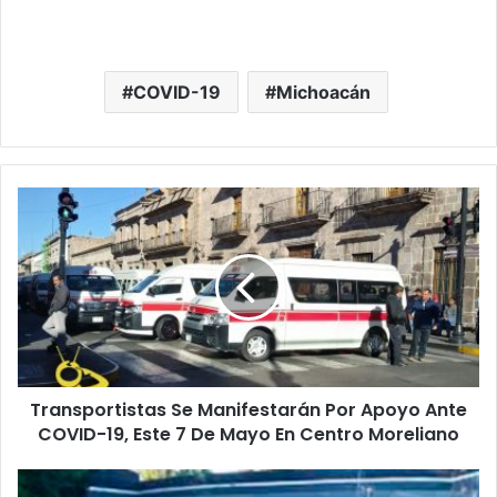
COVID-19
Michoacán
T
r
a
n
s
p
o
r
t
Transportistas Se Manifestarán Por Apoyo Ante
i
COVID-19, Este 7 De Mayo En Centro Moreliano
s
t
a
M