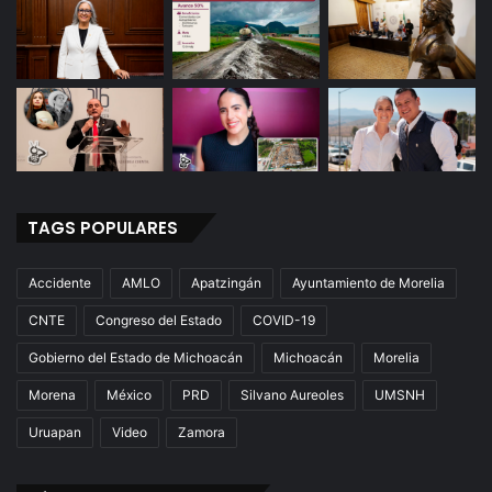
o
s
A
n
t
e
C
O
V
I
TAGS POPULARES
D
-
Accidente
AMLO
Apatzingán
Ayuntamiento de Morelia
1
9
CNTE
Congreso del Estado
COVID-19
Gobierno del Estado de Michoacán
Michoacán
Morelia
Morena
México
PRD
Silvano Aureoles
UMSNH
Uruapan
Video
Zamora