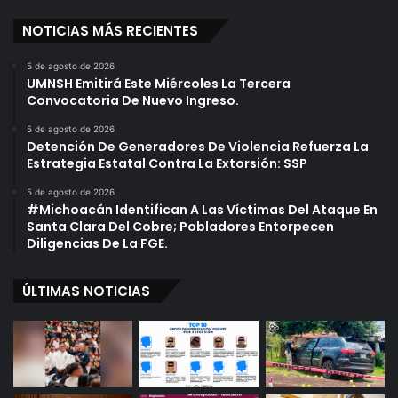
M
a
a
NOTICIAS MÁS RECIENTES
r
y
i
o
a
5 de agosto de 2026
UMNSH Emitirá Este Miércoles La Tercera
E
c
Convocatoria De Nuevo Ingreso.
n
h
C
i
5 de agosto de 2026
e
s
Detención De Generadores De Violencia Refuerza La
n
,
Estrategia Estatal Contra La Extorsión: SSP
t
B
5 de agosto de 2026
r
a
#Michoacán Identifican A Las Víctimas Del Ataque En
o
n
Santa Clara Del Cobre; Pobladores Entorpecen
M
d
Diligencias De La FGE.
o
a
r
,
ÚLTIMAS NOTICIAS
e
Y
l
T
i
o
a
r
n
i
o
t