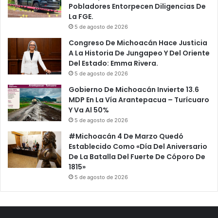
Pobladores Entorpecen Diligencias De
o
n
La FGE.
A
d
5 de agosto de 2026
n
i
t
l
Congreso De Michoacán Hace Justicia
e
l
A La Historia De Jungapeo Y Del Oriente
C
a
Del Estado: Emma Rivera.
O
s
5 de agosto de 2026
V
P
Gobierno De Michoacán Invierte 13.6
I
o
MDP En La Vía Arantepacua – Turícuaro
D
r
Y Va Al 50%
-
F
5 de agosto de 2026
1
i
9
e
#Michoacán 4 De Marzo Quedó
,
s
Establecido Como «Día Del Aniversario
E
t
De La Batalla Del Fuerte De Cóporo De
s
a
1815»
t
s
5 de agosto de 2026
e
C
7
o
D
n
e
M