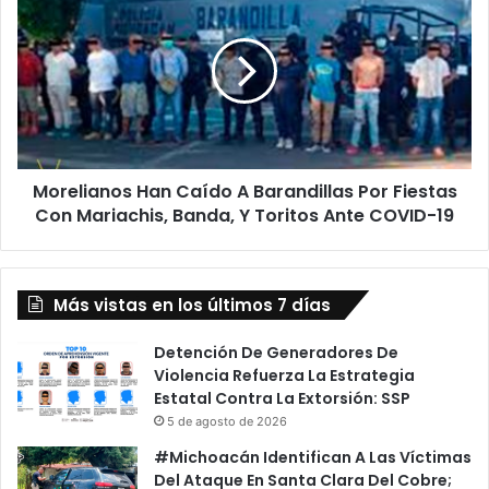
s
o
S
r
e
e
M
l
a
i
n
a
i
n
f
o
e
Morelianos Han Caído A Barandillas Por Fiestas
s
s
Con Mariachis, Banda, Y Toritos Ante COVID-19
H
t
a
a
n
r
C
á
Más vistas en los últimos 7 días
a
n
í
P
d
Detención De Generadores De
o
o
Violencia Refuerza La Estrategia
r
A
Estatal Contra La Extorsión: SSP
A
B
5 de agosto de 2026
p
a
#Michoacán Identifican A Las Víctimas
o
r
Del Ataque En Santa Clara Del Cobre;
y
a