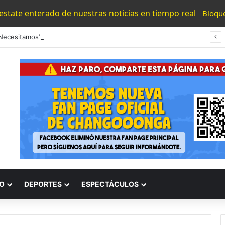
 estate enterado de nuestras noticias en tiempo real
Bloqu
“Los Necesitamos”: Atlético Morelia Agradece Respaldo De Su Afición En Encuentro Ante Cancún Fc
O
DEPORTES
ESPECTÁCULOS