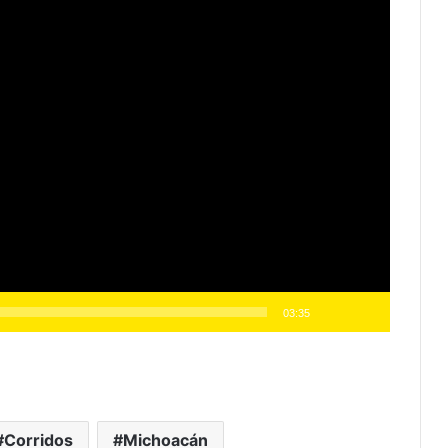
03:35
Corridos
Michoacán