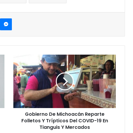
Messenger
G
o
b
i
e
r
n
o
D
Gobierno De Michoacán Reparte
e
Folletos Y Trípticos Del COVID-19 En
M
i
Tianguis Y Mercados
c