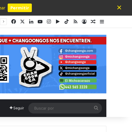
×
ear
Permitir
Powered by SendPulse
Facebook
X
LinkedIn
YouTube
Instagram
Google Play
TikTok
RSS
Acceso
Publicación al a
Barra lateral
Buscar
Seguir
por