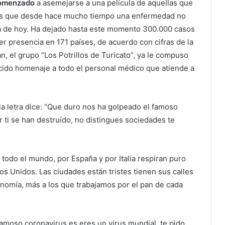
comenzado
a asemejarse a una película de aquellas que
y es que desde hace mucho tiempo una enfermedad no
ía de hoy. Ha dejado hasta este momento 300.000 casos
 presencia en 171 países, de acuerdo con cifras de la
, el grupo “Los Potrillos de Turicato”, ya le compuso
cido homenaje a todo el personal médico que atiende a
la letra dice: “Que duro nos ha golpeado el famoso
r ti se han destruido, no distingues sociedades te
 todo el mundo, por España y por Italia respiran puro
os Unidos. Las ciudades están tristes tienen sus calles
onomía, más a los que trabajamos por el pan de cada
famoso coronavirus es eres un virus mundial, te pido