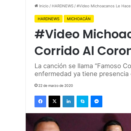
Inicio
/
HARDNEWS
/
#Video Michoacanos Le Hacen
HARDNEWS
MICHOACÁN
#Video Michoa
Corrido Al Coro
La canción se llama “Famoso Co
enfermedad ya tiene presencia 
22 de marzo de 2020
Facebook
X
LinkedIn
Skype
Messenger