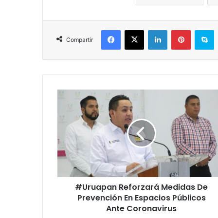
Facebook
X
LinkedIn
Pinterest
Skype
Compartir
#
U
r
u
a
p
a
n
R
#Uruapan Reforzará Medidas De
e
Prevención En Espacios Públicos
f
o
Ante Coronavirus
r