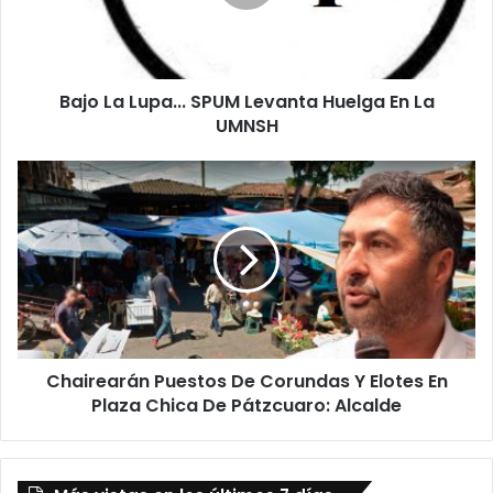
a
L
u
p
Bajo La Lupa... SPUM Levanta Huelga En La
a
UMNSH
.
.
.
C
S
h
P
a
U
i
M
r
L
e
e
a
v
r
a
á
n
Chairearán Puestos De Corundas Y Elotes En
n
t
Plaza Chica De Pátzcuaro: Alcalde
P
a
u
H
e
u
s
e