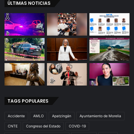
ÚLTIMAS NOTICIAS
:
A
l
c
a
l
d
e
TAGS POPULARES
Accidente
AMLO
Apatzingán
Ayuntamiento de Morelia
CNTE
Congreso del Estado
COVID-19