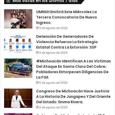
Más vistas en los últimos 7 días
t
l
o
g
s
UMNSH Emitirá Este Miércoles La
a
D
Tercera Convocatoria De Nuevo
E
e
Ingreso.
n
C
5 de agosto de 2026
L
o
Detención De Generadores De
a
r
Violencia Refuerza La Estrategia
U
u
Estatal Contra La Extorsión: SSP
M
n
5 de agosto de 2026
N
d
S
a
#Michoacán Identifican A Las Víctimas
H
s
Del Ataque En Santa Clara Del Cobre;
Y
Pobladores Entorpecen Diligencias De
E
La FGE.
l
5 de agosto de 2026
o
Congreso De Michoacán Hace Justicia
t
A La Historia De Jungapeo Y Del Oriente
e
Del Estado: Emma Rivera.
s
5 de agosto de 2026
E
n