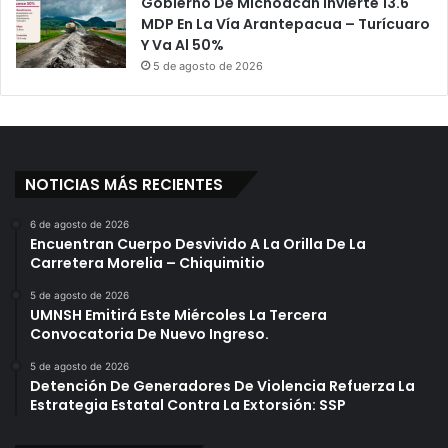
Gobierno De Michoacán Invierte 13.6
P
MDP En La Vía Arantepacua – Turícuaro
l
Y Va Al 50%
a
5 de agosto de 2026
z
a
C
h
i
NOTICIAS MÁS RECIENTES
c
a
D
6 de agosto de 2026
Encuentran Cuerpo Desvivido A La Orilla De La
e
Carretera Morelia – Chiquimitio
P
á
5 de agosto de 2026
t
UMNSH Emitirá Este Miércoles La Tercera
z
Convocatoria De Nuevo Ingreso.
c
5 de agosto de 2026
u
Detención De Generadores De Violencia Refuerza La
a
Estrategia Estatal Contra La Extorsión: SSP
r
o