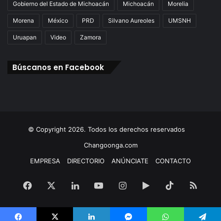
Gobierno del Estado de Michoacán
Michoacán
Morelia
Morena
México
PRD
Silvano Aureoles
UMSNH
Uruapan
Video
Zamora
Búscanos en Facebook
© Copyright 2026. Todos los derechos reservados
Changoonga.com
EMPRESA
DIRECTORIO
ANÚNCIATE
CONTACTO
Facebook
X
LinkedIn
YouTube
Instagram
Google
TikTok
RSS
Play