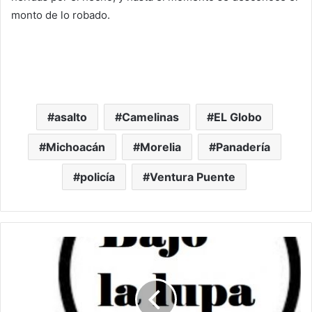
monto de lo robado.
asalto
Camelinas
EL Globo
Michoacán
Morelia
Panadería
policía
Ventura Puente
B
a
j
o
L